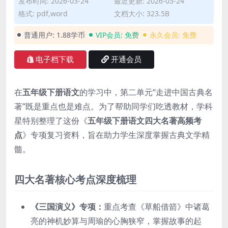
发布时间: 2026-03-24
最近更新: 2026-03-24
格式: pdf,word
文档大小: 323.5B
普通用户:
1.88学币
VIP会员:
免费
永久会员:
免费
电子档下载
开通会员
在
五年级下册语文
的学习中，第二单元“走进中国古典名
著”既是重点也是难点。为了帮助同学们吃透教材，学科
星特别整理了这份《
五年级下册语文四大名著高频考
点
》专项复习资料，旨在助力学生深度掌握古典文学精
髓。
四大名著核心考点深度梳理
《三国演义》专项：
重点考查《草船借箭》中诸葛
亮的神机妙算与周瑜的心胸狭窄，掌握故事的起