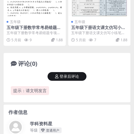
五年级
五年级
五年级下册数学常考易错题专
五年级下册语文课文仿写小练
项强化训练及知识点解析汇总
笔专项训练电子版（含写作指
五年级下册数学常考易错题专项强
五年级下册语文课文仿写小练笔详
导与范文）
化训练及知识点解析汇总 进入五年
情介绍 作文写不好，往往是因为缺
5 月前
9
1.88
5 月前
7
1.88
级下学期，数学知识...
乏表达技巧和素材积...
评论(0)
登录后评论
提示：请文明发言
作者信息
学科资料星
等级
普通用户