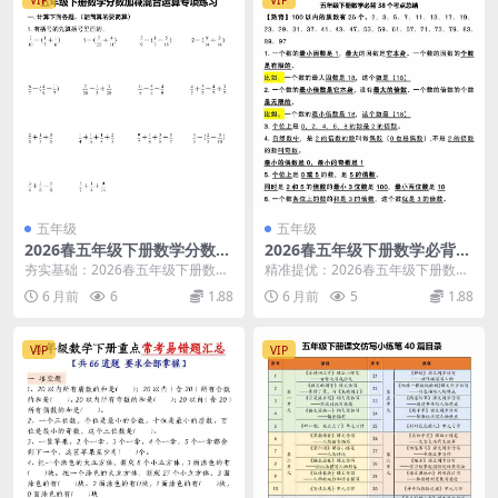
五年级
五年级
2026春五年级下册数学分数加
2026春五年级下册数学必背38
减混合运算专项练习全册同步
个考点总结全册重点提分精华
夯实基础：2026春五年级下册数学
精准提优：2026春五年级下册数学
提分精华电子版资料
电子版资料
分数加减混合运算专项练习核心解
必背38个考点总结深度解析 大家
6 月前
6
1.88
6 月前
5
1.88
析 大家好，我是...
好，我是学科星...
VIP
VIP