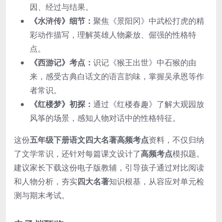
因、经过与结果。
《水浒传》细节：
聚焦《景阳冈》中武松打虎的精
彩动作描写，理解英雄人物豪放、倔强的性格特
点。
《西游记》考点：
识记《猴王出世》中石猴的由
来，感受古典白话文的语言韵味，掌握吴承恩等作
者常识。
《红楼梦》初探：
通过《红楼春趣》了解大观园放
风筝的场景，感知人物对话中的性格特征。
这份
五年级下册语文四大名著高频考点
资料，不仅归纳
了文学常识，还针对每篇课文设计了
高频考点
模拟题。
建议家长下载这份电子版教辅，引导孩子通过对比阅读
和人物分析，夯实
四大名著
知识根基，从容应对单元检
测与期末考试。