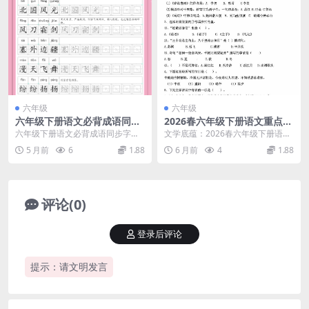
六年级
六年级
六年级下册语文必背成语同步
2026春六年级下册语文重点文
字帖：练字与词汇积累专项电
学常识专项练习及考点归纳提
六年级下册语文必背成语同步字
文学底蕴：2026春六年级下册语文
子版
分电子版
帖：练字与词汇积累专项 进入小学
重点文学常识专项练习解析 大家
5 月前
6
1.88
6 月前
4
1.88
六年级下学期，语文学...
好，我是学科星。...
评论(0)
登录后评论
提示：请文明发言