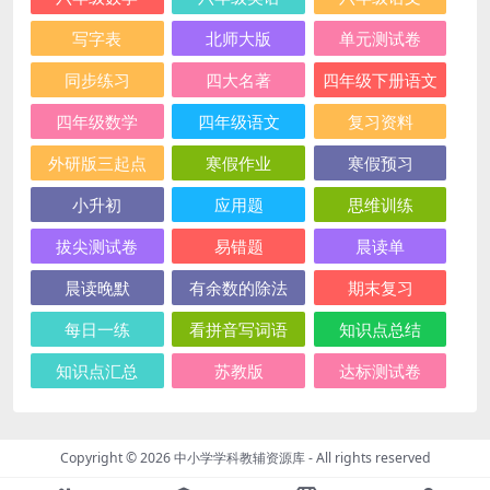
写字表
北师大版
单元测试卷
同步练习
四大名著
四年级下册语文
四年级数学
四年级语文
复习资料
外研版三起点
寒假作业
寒假预习
小升初
应用题
思维训练
拔尖测试卷
易错题
晨读单
晨读晚默
有余数的除法
期末复习
每日一练
看拼音写词语
知识点总结
知识点汇总
苏教版
达标测试卷
Copyright © 2026
中小学学科教辅资源库
- All rights reserved