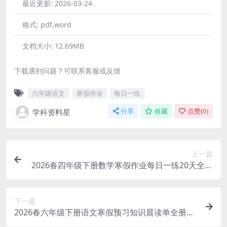
最近更新:
2026-03-24
格式:
pdf,word
文档大小:
12.69MB
下载遇到问题？可联系客服或反馈
六年级语文
寒假作业
每日一练
学科资料星
分享
收藏
点赞(
0
)
上一篇
2026春四年级下册数学寒假作业每日一练20天全册
同步含参考答案25页电子版资料
下一篇
2026春六年级下册语文寒假预习知识晨读单全册考
点汇总23页电子版