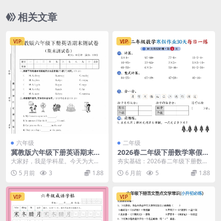
相关文章
VIP
VIP
六年级
二年级
冀教版六年级下册英语期末测
2026春二年级下册数学寒假作
试卷：全册考点覆盖与提分突
业每日一练30天全套专项练习
大家好，我是学科星。今天为大家
夯实基础：2026春二年级下册数学
破练习
含答案40页电子版
整理的是冀教版六年级下册英语期
寒假作业每日一练30天深度解析 大
5 月前
3
1.88
6 月前
5
1.88
末测试卷电子档资料。...
家好，我是学...
VIP
VIP