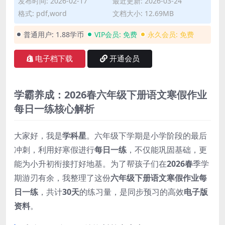
发布时间: 2026-02-17
最近更新: 2026-03-24
格式: pdf,word
文档大小: 12.69MB
普通用户:
1.88学币
VIP会员:
免费
永久会员:
免费
电子档下载
开通会员
学霸养成：2026春六年级下册语文寒假作业
每日一练核心解析
大家好，我是
学科星
。六年级下学期是小学阶段的最后
冲刺，利用好寒假进行
每日一练
，不仅能巩固基础，更
能为小升初衔接打好地基。为了帮孩子们在
2026春
季学
期游刃有余，我整理了这份
六年级下册语文寒假作业每
日一练
，共计
30天
的练习量，是同步预习的高效
电子版
资料
。