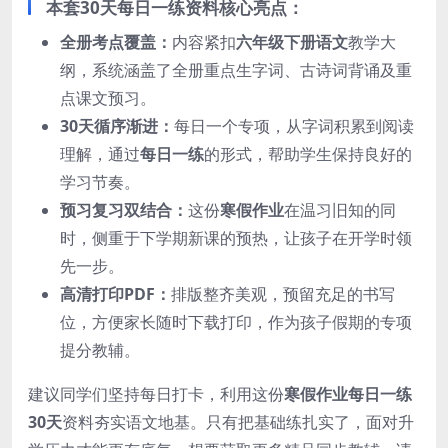
本套30天每日一练资料核心亮点：
全册考点覆盖：
内容紧扣
六年级下册语文
教学大
纲，系统涵盖了全册重点生字词、古诗词背诵及重
点课文预习。
30天循序渐进：
每日一个专项，从字词积累到阅读
理解，通过
每日一练
的形式，帮助学生保持良好的
学习节奏。
预习复习双结合：
这份
寒假作业
在温习旧知的同
时，侧重于下学期新课的预热，让孩子在开学时领
先一步。
高清打印PDF：
排版整齐美观，预留充足的书写
位，方便家长随时下载打印，作为孩子假期的专项
提分教辅。
建议同学们坚持每日打卡，利用这份
寒假作业每日一练
30天
资料夯实语文地基。只有把基础练扎实了，面对升