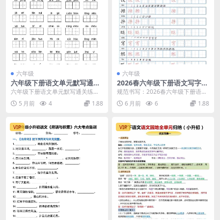
六年级
六年级
六年级下册语文单元默写通关
2026春六年级下册语文写字帖
练习及核心字词听写表（电子
同步全册120字生字练字专项
六年级下册语文单元默写通关练习
规范书写：2026春六年级下册语文
版下载）
电子版资料
详情 在六年级下册语文的复习备考
写字帖120字生字深度解析 大家
5 月前
4
1.88
6 月前
6
1.88
中，基础字词的掌握...
好，我是学科星...
VIP
VIP