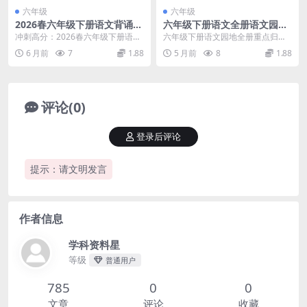
六年级
六年级
2026春六年级下册语文背诵与
六年级下册语文全册语文园地
积累六大考点集训同步专项复
重点归纳及小升初专项复习资
冲刺高分：2026春六年级下册语文
六年级下册语文园地全册重点归纳
习提分电子版
料下载
背诵与积累六大考点集训深度解析
内容详情 在小学毕业班的复习阶
6 月前
7
1.88
5 月前
8
1.88
大家好，我是学...
段，六年级下册语文园...
评论(0)
登录后评论
提示：请文明发言
作者信息
学科资料星
等级
普通用户
785
0
0
文章
评论
收藏