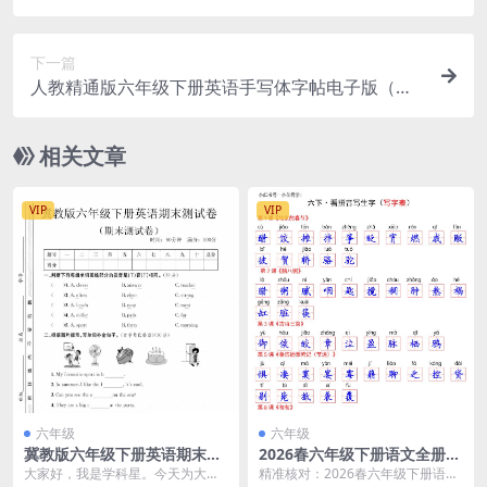
练习电子版
下一篇
人教精通版六年级下册英语手写体字帖电子版（同
步课本词汇句型）
相关文章
VIP
VIP
六年级
六年级
冀教版六年级下册英语期末测
2026春六年级下册语文全册写
试卷：全册考点覆盖与提分突
字表看拼音写生字专项练习配
大家好，我是学科星。今天为大家
精准核对：2026春六年级下册语文