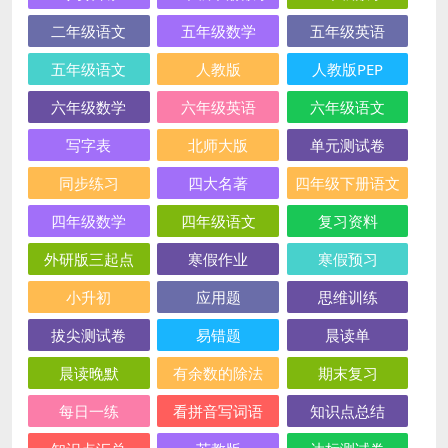
二年级语文
五年级数学
五年级英语
五年级语文
人教版
人教版PEP
六年级数学
六年级英语
六年级语文
写字表
北师大版
单元测试卷
同步练习
四大名著
四年级下册语文
四年级数学
四年级语文
复习资料
外研版三起点
寒假作业
寒假预习
小升初
应用题
思维训练
拔尖测试卷
易错题
晨读单
晨读晚默
有余数的除法
期末复习
每日一练
看拼音写词语
知识点总结