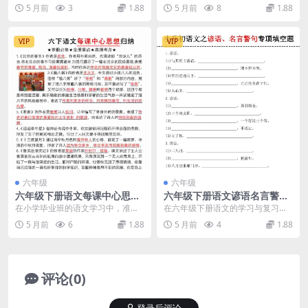
破练习
套答案参考
整理的是冀教版六年级下册英语期
写字表看拼音写生字答案解析 大家
5 月前
3
1.88
5 月前
8
1.88
末测试卷电子档资料。...
好，我是学科星...
VIP
VIP
六年级
六年级
六年级下册语文每课中心思想
六年级下册语文谚语名言警句
归纳汇总专项复习电子版
专项填空练习题及积累汇总电
在小学毕业班的语文学习中，准确
在六年级下册语文的学习与复习
子版
把握课文的中心思想是提升阅读理
中，谚语与名言警句的积累不仅是
5 月前
6
1.88
5 月前
4
1.88
解能力的关键。为了帮...
基础知识考查的重点，更...
评论(0)