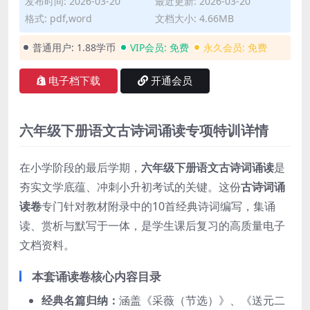
发布时间: 2026-03-20
最近更新: 2026-03-20
格式: pdf,word
文档大小: 4.66MB
普通用户:
1.88学币
VIP会员:
免费
永久会员:
免费
电子档下载
开通会员
六年级下册语文古诗词诵读专项特训详情
在小学阶段的最后学期，
六年级下册语文古诗词诵读
是
夯实文学底蕴、冲刺小升初考试的关键。这份
古诗词诵
读卷
专门针对教材附录中的10首经典诗词编写，集诵
读、赏析与默写于一体，是学生课后复习的高质量电子
文档资料。
本套诵读卷核心内容目录
经典名篇归纳：
涵盖《采薇（节选）》、《送元二