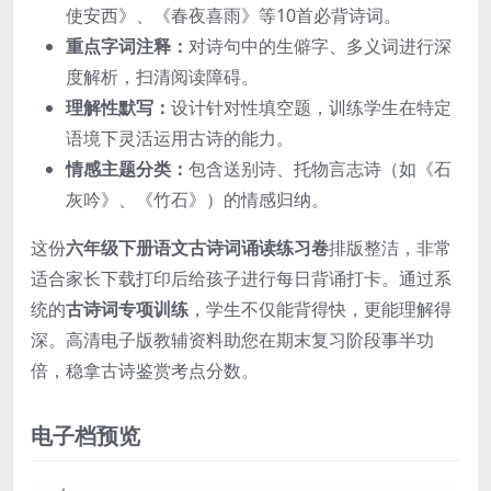
使安西》、《春夜喜雨》等10首必背诗词。
重点字词注释：
对诗句中的生僻字、多义词进行深
度解析，扫清阅读障碍。
理解性默写：
设计针对性填空题，训练学生在特定
语境下灵活运用古诗的能力。
情感主题分类：
包含送别诗、托物言志诗（如《石
灰吟》、《竹石》）的情感归纳。
这份
六年级下册语文古诗词诵读练习卷
排版整洁，非常
适合家长下载打印后给孩子进行每日背诵打卡。通过系
统的
古诗词专项训练
，学生不仅能背得快，更能理解得
深。高清电子版教辅资料助您在期末复习阶段事半功
倍，稳拿古诗鉴赏考点分数。
电子档预览