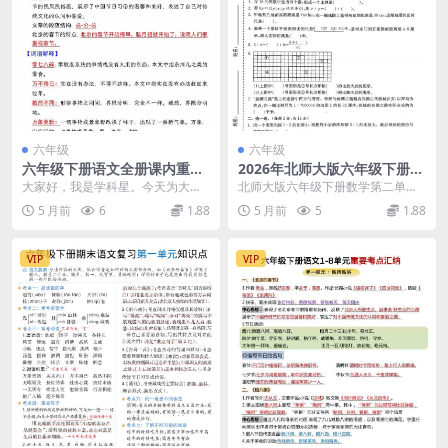
六年级
六年级
六年级下册语文全册课内重点
2026年北师大版六年级下册数
汇总：期末复习与小升初必背
学第二单元《比例》拔尖测试
大家好，我是学科星。今天为大家
北师大版六年级下册数学第二单元
考点指南
卷及答案解析电子版
推荐的是一份高含金量的复习资料
《比例》拔尖测试卷 进入六年级下
5 月前
6
1.88
5 月前
5
1.88
——六年级下册语文全...
学期，比例章节是数...
VIP
VIP