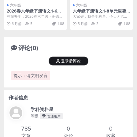
六年级
六年级
2026春六年级下册语文1-6单
六年级下册语文1-8单元重要
元核心知识点全册汇总同步复
考点汇总：全册复习重点与必
冲刺升学：2026春六年级下册语文
大家好，我是学科星。今天为六年
习电子版
背考纲指南
1-6单元核心知识点深度解析 大家
级的同学们送上一份重磅资料——
6 月前
5
1.88
5 月前
3
1.88
好，我是学科...
六年级下册语文1-8...
评论(0)
登录后评论
提示：请文明发言
作者信息
学科资料星
等级
普通用户
785
0
0
文章
评论
收藏