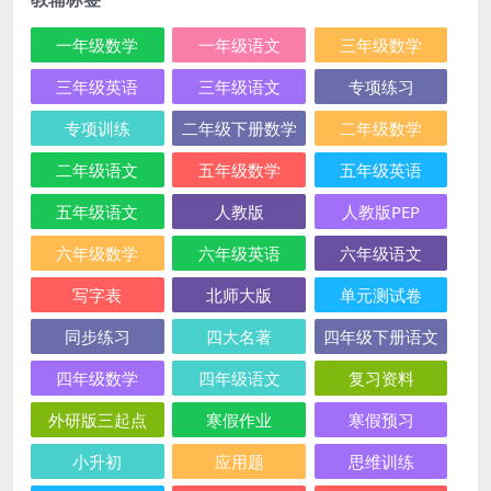
一年级数学
一年级语文
三年级数学
三年级英语
三年级语文
专项练习
专项训练
二年级下册数学
二年级数学
二年级语文
五年级数学
五年级英语
五年级语文
人教版
人教版PEP
六年级数学
六年级英语
六年级语文
写字表
北师大版
单元测试卷
同步练习
四大名著
四年级下册语文
四年级数学
四年级语文
复习资料
外研版三起点
寒假作业
寒假预习
小升初
应用题
思维训练