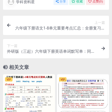
学科资料星
分享
收藏
点赞(
0
)
上一篇
六年级下册语文1-8单元重要考点汇总：全册复习重
点与必背考纲指南
下一篇
外研版（三起）六年级下册英语单词默写单：同步
核心词汇速记过关手册
相关文章
VIP
VIP