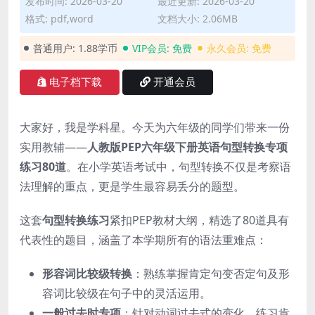
发布时间: 2026-03-20
最近更新: 2026-03-20
格式: pdf,word
文档大小: 2.06MB
普通用户:
1.88学币
VIP会员:
免费
永久会员:
免费
电子档下载
开通会员
大家好，我是学科星。今天为六年级的同学们带来一份
实用教辅——
人教版PEP六年级下册英语句型转换专项
练习80道
。在小学英语考试中，句型转换不仅是考察语
法理解的重点，更是学生最容易丢分的题型。
这套
句型转换练习
紧扣PEP教材大纲，精选了80道具有
代表性的题目，涵盖了本学期所有的语法重难点：
形容词比较级转换
：熟练掌握肯定句变否定句及形
容词比较级在句子中的灵活运用。
一般过去时专项
：针对动词过去式的变化，练习肯