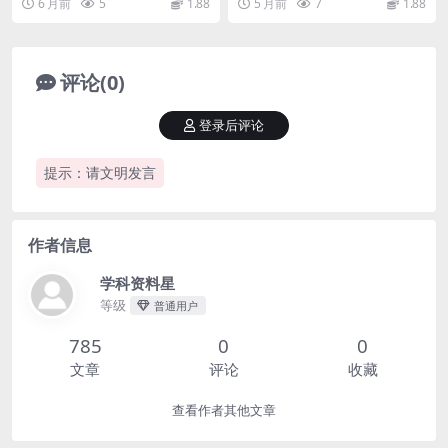
6 月前
5
1.88
5 月前
7
1.88
我是学科星。小...
入了空间几何的关键...
评论(0)
登录后评论
提示：请文明发言
作者信息
学科资料星
等级
普通用户
785
0
0
文章
评论
收藏
查看作者其他文章