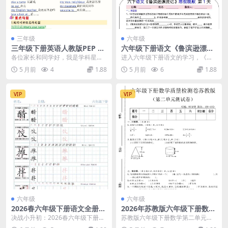
三年级
六年级
三年级下册英语人教版PEP 1-
六年级下册语文《鲁滨逊漂流
6单元核心考点知识清单同步
记》15天寒假早背晚默专项复
各位家长和同学好，我是学科星。
进入六年级下册语文的学习，《鲁
复习资料下载
习资料电子版
进入三年级下学期，英语学习正处
滨逊漂流记》作为外国名著单元的
5 月前
4
1.88
5 月前
6
1.88
于由单词识记向句型综...
核心篇目，是考试中的...
VIP
VIP
六年级
六年级
2026春六年级下册语文全册精
2026年苏教版六年级下册数学
讲生字同步练字字帖高清电子
第二单元《圆柱和圆锥》质量
决战小升初：2026春六年级下册语
苏教版六年级下册数学第二单元质
版资料
检测卷及答案解析
文精讲生字字帖深度解析 大家好，
量检测卷 六年级下学期数学学习进