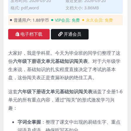
发布时间: 2026-03-20
最近更新: 2026-03-20
格式: pdf,word
文档大小: 3.86MB
普通用户:
1.88学币
VIP会员:
免费
永久会员:
免费
电子档下载
开通会员
大家好，我是学科星。今天为毕业班的同学们整理了这
份
六年级下册语文单元基础知识闯关表
。对于六年级学
生来说，基础知识的扎实程度直接决定了考试的基本
盘，这份闯关表正是查漏补缺的绝佳工具。
这套
六年级下册语文单元基础知识闯关表
涵盖了全册1-6
单元的所有重点内容，通过“闯关”的形式激发学习兴
趣：
字词全掌握
：整理了课文中出现的易错生字、重点
词语及成语，确保听写不扣分。