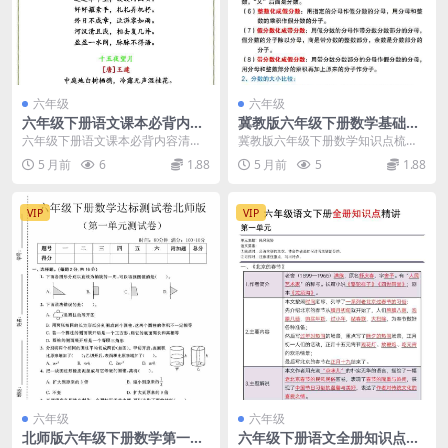
六年级
六年级
六年级下册语文课本必背内容
冀教版六年级下册数学基础知
汇总（古诗词及重点课文默写
识归纳总结（全册重点考点汇
六年级下册语文课本必背内容清单
冀教版六年级下册数学知识点梳理
电子版）
总）
进入六年级下学期，语文学科的复
面对即将到来的毕业复习，冀教版
5 月前
6
1.88
5 月前
5
1.88
习任务逐渐加重。这...
六年级下册数学基础...
VIP
VIP
六年级
六年级
北师版六年级下册数学第一单
六年级下册语文全册知识点深