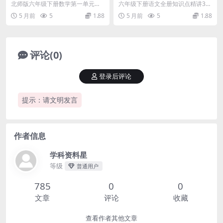
元《圆柱和圆锥》达标测试卷
度精讲33页（期末总复习与考
北师版六年级下册数学第一单元达
六年级下册语文全册知识点精讲33
电子版下载
点归纳）电子版
标测试卷详情 进入六年级下学期，
页详情介绍 面临毕业考和小升初的
5 月前
5
1.88
5 月前
5
1.88
圆柱和圆锥是北师大...
关键阶段，六年级...
评论(0)
登录后评论
提示：请文明发言
作者信息
学科资料星
等级
普通用户
785
0
0
文章
评论
收藏
查看作者其他文章