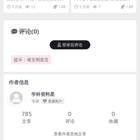
词归纳与课文导读）
汇总
预习单内容预览 为了帮助孩子在20
各单元重点考点预习笔记汇总 在小
5 月前
12
1.88
5 月前
7
1.88
26春学期打...
学阶段的最后一个学...
评论(0)
登录后评论
提示：请文明发言
作者信息
学科资料星
等级
普通用户
785
0
0
文章
评论
收藏
查看作者其他文章