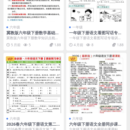
六年级
一年级
冀教版六年级下册数学基础知
一年级下册语文看图写话专项
识归纳总结（全册重点考点汇
训练66篇：提升写作基础的同
冀教版六年级下册数学知识点梳理
一年级下册语文看图写话专项训
总）
步练习素材
面对即将到来的毕业复习，冀教版
练：打好写作第一步 看图写话是一
5 月前
5
1.88
4 月前
8
1.88
六年级下册数学基础...
年级语文学习中的重难...
VIP
VIP
六年级
六年级
2026春六年级下册语文第二单
六年级下册语文全册同步课课
元课前预习单专项整理（含字
贴：各单元重点考点预习笔记
2026春季六年级下册语文第二单元
六年级下册语文全册同步课课贴：