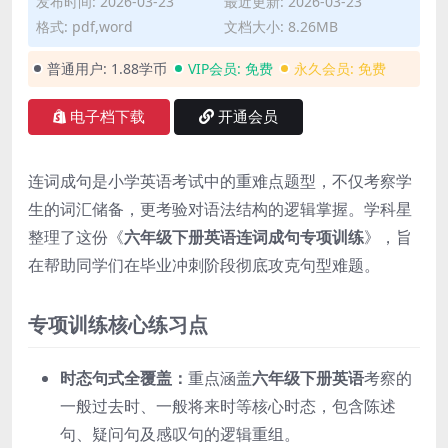
发布时间: 2026-03-23
最近更新: 2026-03-23
格式: pdf,word
文档大小: 8.26MB
普通用户:
1.88学币
VIP会员:
免费
永久会员:
免费
电子档下载
开通会员
连词成句是小学英语考试中的重难点题型，不仅考察学
生的词汇储备，更考验对语法结构的逻辑掌握。学科星
整理了这份《
六年级下册英语连词成句专项训练
》，旨
在帮助同学们在毕业冲刺阶段彻底攻克句型难题。
专项训练核心练习点
时态句式全覆盖：
重点涵盖
六年级下册英语
考察的
一般过去时、一般将来时等核心时态，包含陈述
句、疑问句及感叹句的逻辑重组。