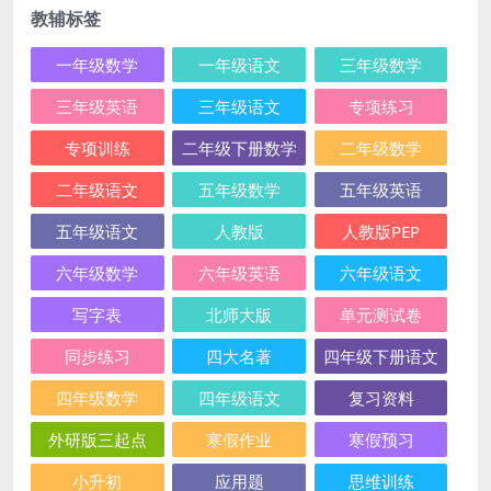
教辅标签
一年级数学
一年级语文
三年级数学
三年级英语
三年级语文
专项练习
专项训练
二年级下册数学
二年级数学
二年级语文
五年级数学
五年级英语
五年级语文
人教版
人教版PEP
六年级数学
六年级英语
六年级语文
写字表
北师大版
单元测试卷
同步练习
四大名著
四年级下册语文
四年级数学
四年级语文
复习资料
外研版三起点
寒假作业
寒假预习
小升初
应用题
思维训练