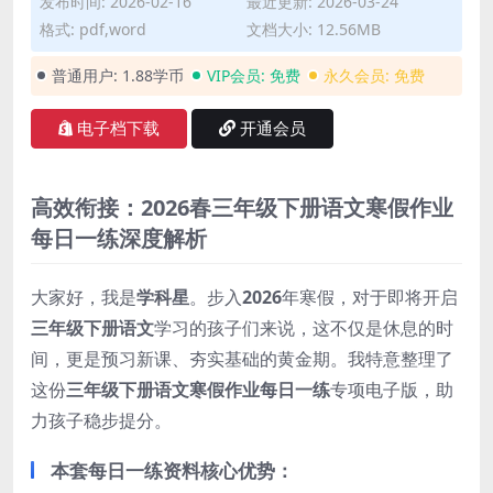
发布时间: 2026-02-16
最近更新: 2026-03-24
格式: pdf,word
文档大小: 12.56MB
普通用户:
1.88学币
VIP会员:
免费
永久会员:
免费
电子档下载
开通会员
高效衔接：2026春三年级下册语文寒假作业
每日一练深度解析
大家好，我是
学科星
。步入
2026
年寒假，对于即将开启
三年级下册语文
学习的孩子们来说，这不仅是休息的时
间，更是预习新课、夯实基础的黄金期。我特意整理了
这份
三年级下册语文寒假作业每日一练
专项电子版，助
力孩子稳步提分。
本套每日一练资料核心优势：