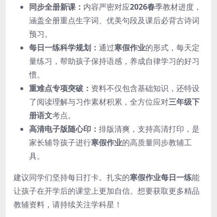
同步全册新课：
内容严密对应
2026春
季教材进度，
涵盖全册重点生字词、优美句段及课后必背古诗词
预习。
每日一练科学规划：
通过
寒假作业
的形式，每天定
量练习，帮助孩子保持语感，养成自律学习的好习
惯。
重难点专项突破：
资料不仅包含基础知识，还特设
了阅读理解与习作素材积累，全方位应对
三年级下
册语文
考点。
高清电子版随心印：
排版清爽，支持高清打印，是
家长辅导孩子进行
寒假作业
的高质量同步教辅工
具。
建议同学们坚持每日打卡。扎实的
寒假作业每日一练
能
让孩子在开学后的课堂上更加自信。想要获取更多精品
教辅资料，请持续关注学科星！