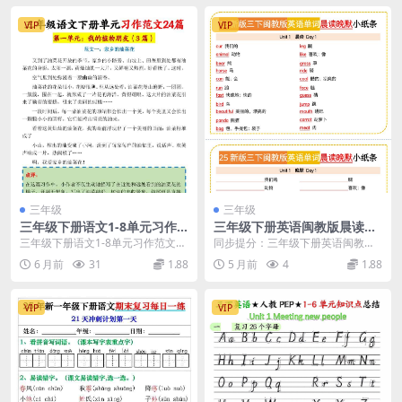
VIP
VIP
三年级
三年级
三年级下册语文1-8单元习作
三年级下册英语闽教版晨读晚
范文24篇精选（同步课本满分
默小纸条核心词汇句型同步复
三年级下册语文1-8单元习作范文集
同步提分：三年级下册英语闽教版
作文指导）
习资料电子版
锦 进入三年级下学期，习作开始从
晨读晚默小纸条专项练习推荐 大家
6 月前
31
1.88
5 月前
4
1.88
简单的看图写话...
好，我是学科星。进...
VIP
VIP