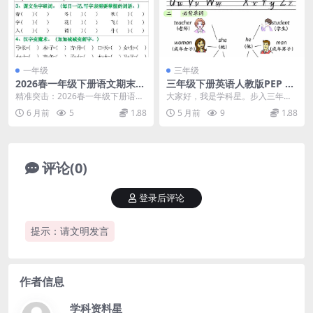
一年级
三年级
2026春一年级下册语文期末复
三年级下册英语人教版PEP 1-
习每日一练全册考点通关专项
6单元知识点汇总同步复习资
精准突击：2026春一年级下册语文
大家好，我是学科星。步入三年级
电子版资料
料电子版
期末复习每日一练精华解析 大家
下学期，英语学习开始从简单的单
6 月前
5
1.88
5 月前
9
1.88
好，我是学科星。...
词认识转向句型与对话...
评论(0)
登录后评论
提示：请文明发言
作者信息
学科资料星