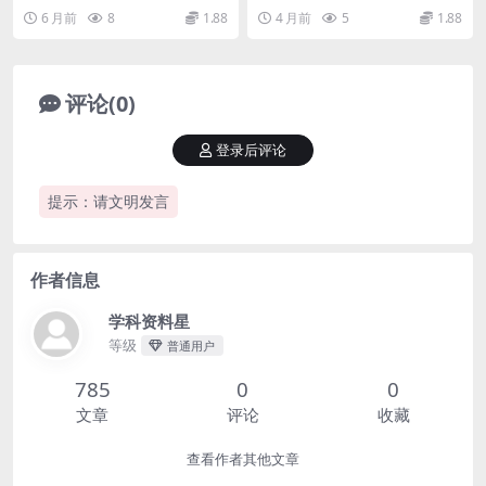
同步预习资料
寒假预习每课知识点晨读单深度解
一练专项资料推荐 各位家长和同学
6 月前
8
1.88
4 月前
5
1.88
析 大家好，我是...
们好，我是学科星...
评论(0)
登录后评论
提示：请文明发言
作者信息
学科资料星
等级
普通用户
785
0
0
文章
评论
收藏
查看作者其他文章