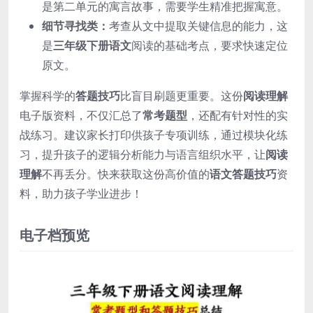
是第二单元的寓言故事，需要学生精准把握寓意。
细节寻找类：
考查从文中提取关键信息的能力，这
是
三年级下册语文
阅读的基础考点，要求快速定位
原文。
掌握科学的
答题技巧
比盲目刷题更重要。这份
阅读理解
电子版资料，不仅汇总了
常考题型
，还配有针对性的实
战练习。建议家长打印供孩子专项训练，通过模块化练
习，提升孩子的逻辑分析能力与语言组织水平，让
阅读
理解
不再丢分。快来获取这份高价值的
语文答题技巧
资
料，助力孩子学业进步！
电子档预览