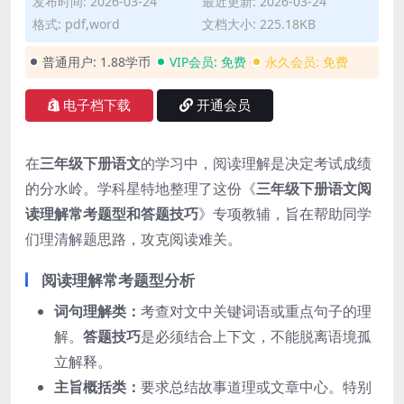
发布时间: 2026-03-24
最近更新: 2026-03-24
格式: pdf,word
文档大小: 225.18KB
普通用户:
1.88学币
VIP会员:
免费
永久会员:
免费
电子档下载
开通会员
在
三年级下册语文
的学习中，阅读理解是决定考试成绩
的分水岭。学科星特地整理了这份《
三年级下册语文阅
读理解常考题型和答题技巧
》专项教辅，旨在帮助同学
们理清解题思路，攻克阅读难关。
阅读理解常考题型分析
词句理解类：
考查对文中关键词语或重点句子的理
解。
答题技巧
是必须结合上下文，不能脱离语境孤
立解释。
主旨概括类：
要求总结故事道理或文章中心。特别