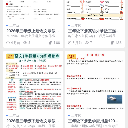
三年级
三年级
2026年三年级上册语文寒假作
三年级下册英语外研版三起点
业每日一练带答案（42页高清
三大专项知识汇总期末同步复
2026年三年级上册语文寒假作业：
各位家长和同学好，我是学科星。
完整版）
习资料下载
30天每日一练打卡方案 为了帮助孩
进入三年级下册英语的学习，外研
4 月前
5
1.88
5 月前
7
1.88
子在寒假期间...
版教材的知识量与语法...
VIP
VIP
三年级
三年级
2026春三年级下册语文寒假预
三年级下册数学应用题120道
习全册每课知识点晨读单34页
每日一练同步强化训练电子版
抢占先机：2026春三年级下册语文
三年级下册数学应用题120道每日