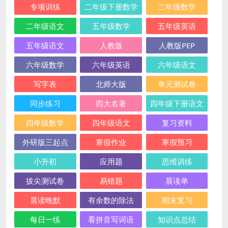
专项训练
二年级下册数学
二年级数学
二年级语文
五年级数学
五年级英语
五年级语文
人教版
人教版PEP
六年级数学
六年级英语
六年级语文
写字表
北师大版
单元测试卷
同步练习
四大名著
四年级下册语文
四年级数学
四年级语文
复习资料
外研版三起点
寒假作业
寒假预习
小升初
应用题
思维训练
拔尖测试卷
易错题
晨读单
晨读晚默
有余数的除法
期末复习
每日一练
看拼音写词语
知识点总结