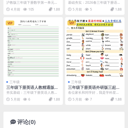
元达标测试卷及核心考点专项
字表看拼音写词语同步专项练
沪教版三年级下册数学第一单元达
基础夯实：2026春三年级下册语文
练习
习电子版资料
标测试卷及考点解析 各位家长和同
写字表看拼音写词语专项解析 大家
4 月前
105
1.88
5 月前
5
1.88
学们好，我是学科星...
好，我是学科星...
VIP
VIP
三年级
三年级
三年级下册英语人教精通版手
三年级下册英语外研版三起点
写体字帖同步练字电子版资料
三大专项知识汇总期末同步复
夯实基础：三年级下册英语人教精
各位家长和同学好，我是学科星。
下载
习资料下载
通版手写体字帖详解 在三年级下册
进入三年级下册英语的学习，外研
5 月前
6
1.88
5 月前
7
1.88
英语的学习中，一手...
版教材的知识量与语法...
评论(0)