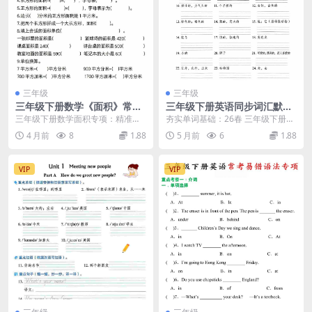
三年级
三年级
三年级下册数学《面积》常考
三年级下册英语同步词汇默写
易错题专项：攻克应用题丢分
训练外研版三起点电子版同步
三年级下册数学面积专项：精准识
夯实单词基础：26春 三年级下册英
难点电子版
练习
破常考易错点 在三年级下册数学的
语同步词汇默写训练外研版三起点
4 月前
8
1.88
5 月前
6
1.88
学习中，面积章节不...
单词是英语学习...
VIP
VIP