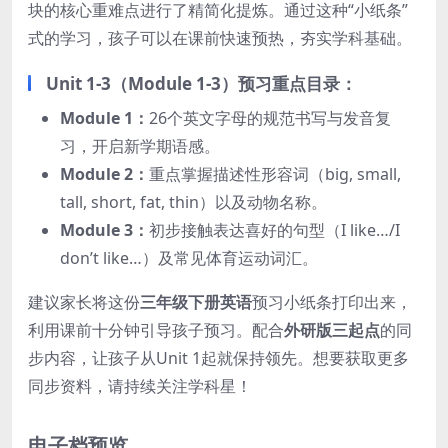
块的核心重难点进行了精简化提炼。通过这种“小纸条”
式的学习，孩子可以在课前快速预热，夯实学科基础。
Unit 1-3（Module 1-3）预习重点目录：
Module 1：
26个英文字母的规范书写与发音复
习，开启新学期语感。
Module 2：
重点掌握描述性形容词（big, small,
tall, short, fat, thin）以及动物名称。
Module 3：
初步接触表达喜好的句型（I like…/I
don’t like…）及常见体育运动词汇。
建议家长将这份
三年级下册英语
预习小纸条打印出来，
利用课前十分钟引导孩子预习。配合
外研版三起点
的同
步内容，让孩子从Unit 1起就保持领先。想要获取更多
同步资料，请持续关注学科星！
电子档预览