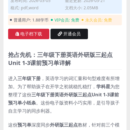
发布时间: 2026-03-05
最近更新: 2026-03-21
格式: pdf,word
文档大小: 2.05MB
普通用户:
1.88学币
VIP会员:
免费
永久会员:
免费
电子档下载
开通会员
抢占先机：三年级下册英语外研版三起点
Unit 1-3课前预习单详解
进入
三年级下册
，英语学习的词汇量和句型难度有所增
加。为了帮助孩子在开学之初就稳扎稳打，
学科星
为您
整理了这份
三年级下册英语外研版三起点Unit 1-3课前
预习单小纸条
。这份电子版资料小巧实用，是引导孩子
自主学习的同步利器。
这份
预习单
深度同步
外研版三起点
教材，针对前三个模