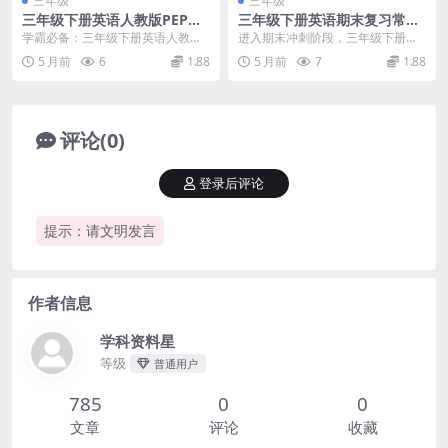
三年级
三年级
三年级下册英语人教版PEP重
三年级下册英语期末复习常考
点单词与核心句子默写单同步
易错题专项突破练习电子版
学霸必备：三年级下册英语人教版P
进入期末冲刺阶段，三年级下册英
专项练习电子版
EP重点单词与句子默写单详解 进入
语的学习重点不仅在于单词背诵，
5 月前
6
1.88
5 月前
7
1.88
三年级下册英语...
更在于对基础语法的灵...
评论(0)
登录后评论
提示：请文明发言
作者信息
学科资料星
等级
普通用户
785
0
0
文章
评论
收藏