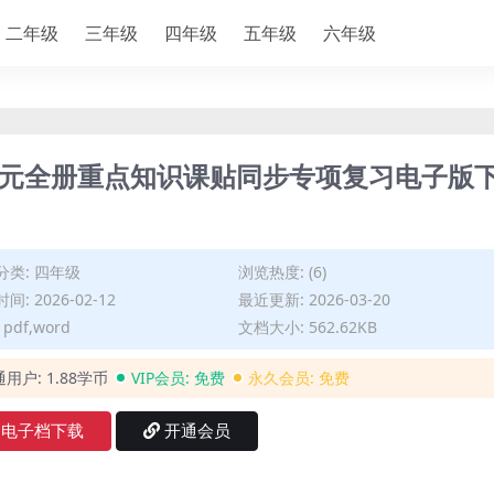
二年级
三年级
四年级
五年级
六年级
8单元全册重点知识课贴同步专项复习电子版
分类:
四年级
浏览热度: (6)
间: 2026-02-12
最近更新: 2026-03-20
pdf,word
文档大小: 562.62KB
通用户:
1.88学币
VIP会员:
免费
永久会员:
免费
电子档下载
开通会员