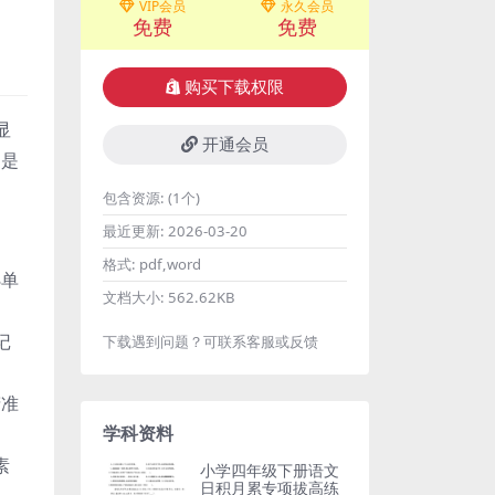
VIP会员
永久会员
免费
免费
购买下载权限
显
开通会员
，是
包含资源:
(1个)
最近更新:
2026-03-20
格式:
pdf,word
8单
文档大小:
562.62KB
记
下载遇到问题？可联系客服或反馈
精准
学科资料
素
小学四年级下册语文
日积月累专项拔高练