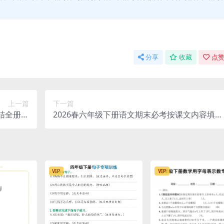
。
分享
收藏
点赞
上一篇
下一篇
结全册重
2026春六年级下册语文期末必考按课文内容填空
子版资料
全册同步专项复习电子版
VIP
VIP