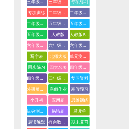
三年级英语
三年级语文
专项练习
专项训练
二年级下册数学
二年级数学
二年级语文
五年级数学
五年级英语
五年级语文
人教版
人教版PEP
六年级数学
六年级英语
六年级语文
写字表
北师大版
单元测试卷
同步练习
四大名著
四年级下册语文
四年级数学
四年级语文
复习资料
外研版三起点
寒假作业
寒假预习
小升初
应用题
思维训练
拔尖测试卷
易错题
晨读单
晨读晚默
有余数的除法
期末复习