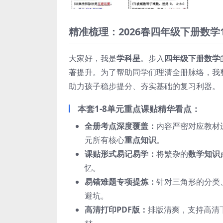
精准梳理：2026春四年级下册数学
大家好，我是
学科星
。步入
四年级下册数学
著提升。为了帮助同学们理清全册脉络，我
助力孩子稳步提分、夯实基础的复习利器。
本套1-8单元重点课贴精华看点：
全册考点深度覆盖：
内容严密对应教材
元所有核心
重点知识
。
课贴形式易记易学：
将繁杂的
数学知识
忆。
易错难题专项提炼：
针对三角形的分类
避坑。
高清打印PDF版：
排版清爽，支持高清