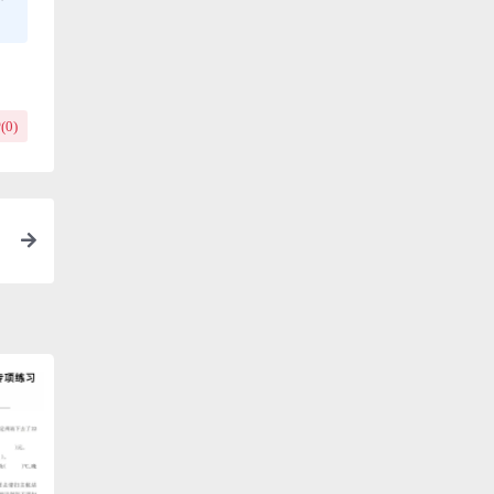
(
0
)