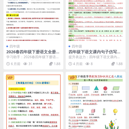
四年级
四年级
2026春四年级下册语文全册同
四年级下语文课内句子仿写晨
步课后练习题参考答案及重难
读单20页及专项训练素材
学习助手：2026春四年级下册语文
提升表达力：四年级下语文课内句
点解析电子版
全册课后练习题参考答案全集 大家
子仿写专项练习 对于小学四年级的
6 月前
31
1.88
4 月前
8
1.88
好，我是学科星...
孩子来说，模仿是掌...
VIP
VIP