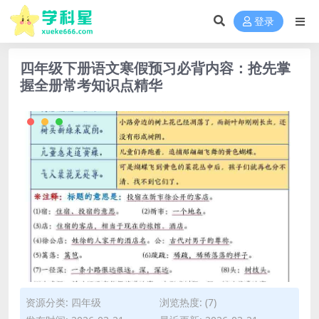
登录
四年级下册语文寒假预习必背内容：抢先掌
握全册常考知识点精华
资源分类:
四年级
浏览热度: (7)