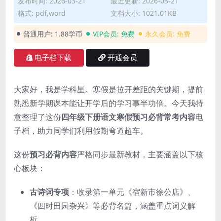
发布时间: 2026-03-21
最近更新: 2026-03-21
格式: pdf,word
文档大小: 1021.01KB
普通用户:
1.88学币
VIP会员:
免费
永久会员:
免费
电子档下载
开通会员
大家好，我是学科星。寒假是拉开差距的关键期，提前
熟悉新学期课本能让开学后的学习事半功倍。今天我特
意整理了这份
四年级下册语文寒假预习必背常考内容
电
子档，助力同学们利用假期弯道超车。
这份
预习必背内容
严格同步最新教材，主要涵盖以下核
心板块：
古诗词专项
：收录第一单元《宿新市徐公店》、
《四时田园杂兴》等必背名篇，涵盖重点词义解
析。