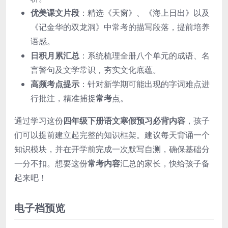
优美课文片段
：精选《天窗》、《海上日出》以及
《记金华的双龙洞》中常考的描写段落，提前培养
语感。
日积月累汇总
：系统梳理全册八个单元的成语、名
言警句及文学常识，夯实文化底蕴。
高频考点提示
：针对新学期可能出现的字词难点进
行批注，精准捕捉
常考
点。
通过学习这份
四年级下册语文寒假预习必背内容
，孩子
们可以提前建立起完整的知识框架。建议每天背诵一个
知识模块，并在开学前完成一次默写自测，确保基础分
一分不扣。想要这份
常考内容
汇总的家长，快给孩子备
起来吧！
电子档预览