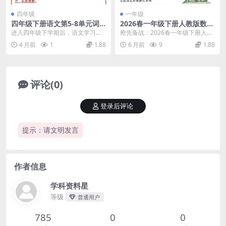
四年级
一年级
四年级下册语文第5-8单元词
2026春一年级下册人教版数学
语专项练习题电子版
寒假预习全册知识点汇总同步
进入四年级下学期后，语文学习的
抢先备战：2026春一年级下册人教
专项提分资料
深度明显增加，尤其是第5至第8单
版数学寒假预习全册知识点汇总 大
4 月前
1
1.88
6 月前
9
1.88
元涵盖了大量重点生...
家好，我是学科...
评论(0)
登录后评论
提示：请文明发言
作者信息
学科资料星
等级
普通用户
785
0
0