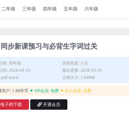
二年级
三年级
四年级
五年级
六年级
：同步新课预习与必背生字词过关
分类:
四年级
浏览热度: (13)
间: 2026-03-24
最近更新: 2026-03-24
pdf,word
文档大小: 7.04MB
通用户:
1.88学币
VIP会员:
免费
永久会员:
免费
电子档下载
开通会员