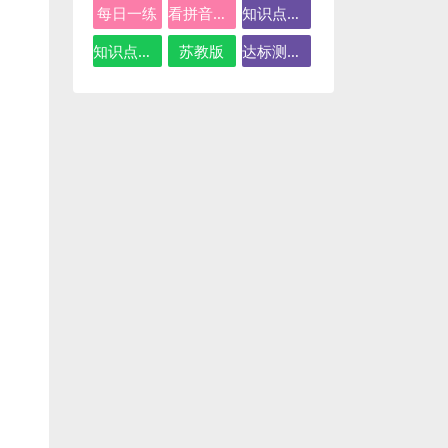
每日一练
看拼音写词语
知识点总结
知识点汇总
苏教版
达标测试卷