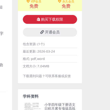
VIP会员
永久会员
免费
免费
知
购买下载权限
开通会员
字
包含资源:
(1个)
。
最近更新:
2026-03-24
格式:
pdf,word
助
文档大小:
7.04MB
下载遇到问题？可联系客服或反馈
学科资料
小学四年级下册语文
日积月累专项拔高练