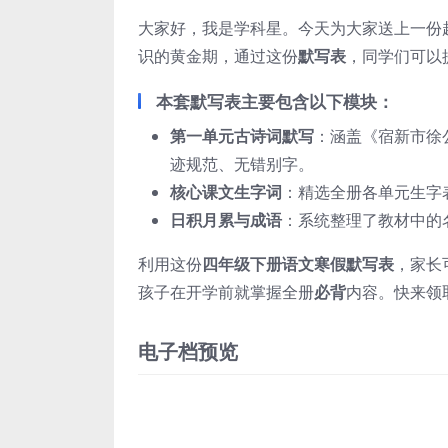
大家好，我是学科星。今天为大家送上一份
识的黄金期，通过这份
默写表
，同学们可以
本套默写表主要包含以下模块：
第一单元古诗词默写
：涵盖《宿新市徐
迹规范、无错别字。
核心课文生字词
：精选全册各单元生字
日积月累与成语
：系统整理了教材中的
利用这份
四年级下册语文寒假默写表
，家长
孩子在开学前就掌握全册
必背
内容。快来领
电子档预览