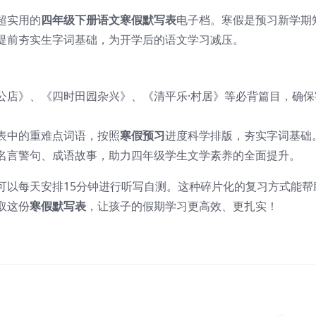
超实用的
四年级下册语文寒假默写表
电子档。寒假是预习新学期
提前夯实生字词基础，为开学后的语文学习减压。
公店》、《四时田园杂兴》、《清平乐·村居》等必背篇目，确保
表中的重难点词语，按照
寒假预习
进度科学排版，夯实字词基础
名言警句、成语故事，助力四年级学生文学素养的全面提升。
可以每天安排15分钟进行听写自测。这种碎片化的复习方式能帮
取这份
寒假默写表
，让孩子的假期学习更高效、更扎实！