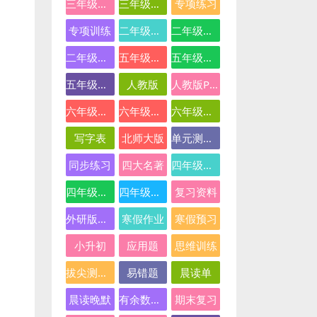
三年级英语
三年级语文
专项练习
专项训练
二年级下册数学
二年级数学
二年级语文
五年级数学
五年级英语
五年级语文
人教版
人教版PEP
六年级数学
六年级英语
六年级语文
写字表
北师大版
单元测试卷
同步练习
四大名著
四年级下册语文
四年级数学
四年级语文
复习资料
外研版三起点
寒假作业
寒假预习
小升初
应用题
思维训练
拔尖测试卷
易错题
晨读单
晨读晚默
有余数的除法
期末复习