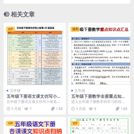
汇总提分电子版资料
相关文章
VIP
VIP
五年级
五年级
五年级下册语文课文仿写小练
五年级下册数学全册重点知识
笔专项训练电子版（含写作指
点汇总及核心提分考点归纳电
五年级下册语文课文仿写小练笔详
进入五年级下册数学的学习阶段，
导与范文）
子版资料
情介绍 作文写不好，往往是因为缺
知识点的抽象程度和逻辑深度都有
5 月前
7
1.88
5 月前
8
1.88
乏表达技巧和素材积...
了显著提升。为了帮助...
VIP
VIP