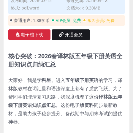
发布时间: 2026-03-15
最近更新: 2026-03-18
格式: pdf,word
文档大小: 9.30MB
普通用户:
1.88学币
VIP会员:
免费
永久会员:
免费
电子档下载
开通会员
核心突破：2026春译林版五年级下册英语全
册知识点归纳汇总
大家好，我是
学科星
。进入
五年级下册英语
的学习，译
林版教材在词汇量和语法深度上都有了质的飞跃。为了
帮同学们理清复习思路，我深度梳理了这份
译林版五年
级下册英语知识点汇总
。这份
电子版资料
同步最新教
材，是助力孩子稳步提分、备战期中与期末考试的提优
神器。