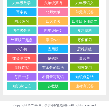
六年级数学
六年级英语
六年级语文
写字表
北师大版
单元测试卷
同步练习
四大名著
四年级下册语文
四年级数学
四年级语文
复习资料
外研版三起点
寒假作业
寒假预习
小升初
应用题
思维训练
拔尖测试卷
易错题
晨读单
晨读晚默
有余数的除法
期末复习
每日一练
看拼音写词语
知识点总结
知识点汇总
苏教版
达标测试卷
Copyright © 2026
中小学学科教辅资源库
- All rights reserved