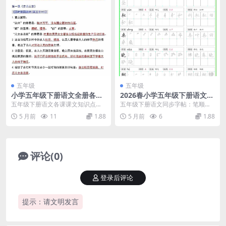
五年级
五年级
小学五年级下册语文全册各课
2026春小学五年级下册语文同
课文知识点汇总及同步课文重
步写字表笔顺组词字帖及生字
五年级下册语文各课课文知识点汇
五年级下册语文同步字帖：笔顺组
难点复习笔记电子版
专项强化训练电子版
总：期末复习精华指南 各位家长和
词专项突破 各位家长和同学，学科
5 月前
11
1.88
5 月前
6
1.88
同学，学科星今日为...
星今日为您整理了这...
评论(0)
登录后评论
提示：请文明发言