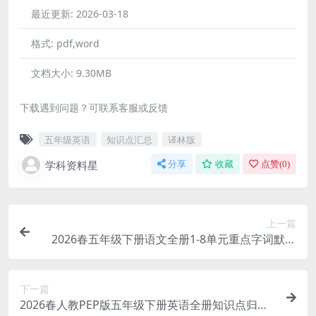
最近更新:
2026-03-18
格式:
pdf,word
文档大小:
9.30MB
下载遇到问题？可联系客服或反馈
五年级英语
知识点汇总
译林版
学科资料星
分享
收藏
点赞(
0
)
上一篇
2026春五年级下册语文全册1-8单元重点字词默写
专项同步练习提分电子版资料
下一篇
2026春人教PEP版五年级下册英语全册知识点归纳