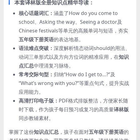
本套译林版全册知识点精华导读：
核心话题词汇：
涵盖了How do you come to
school、Asking the way、Seeing a doctor及
Chinese festivals等单元的高频单词与短语，夯实
五年级下册英语
的表达地基。
语法难点突破：
深度解析情态动词should的用法、
动词三单形式以及方向方位词的精准应用，在
知识
点汇总
中理清复习脉络。
常考交际句型：
归纳“How do I get to…?”及
“What’s wrong with you?”等重点句式，提升实战
应用能力。
高清打印电子版：
PDF格式排版整洁，方便家长随
时下载，作为孩子每日预习或复习的高质量
译林版
同步教辅素材。
掌握了这份
知识点汇总
，孩子在面对
五年级下册英语
的