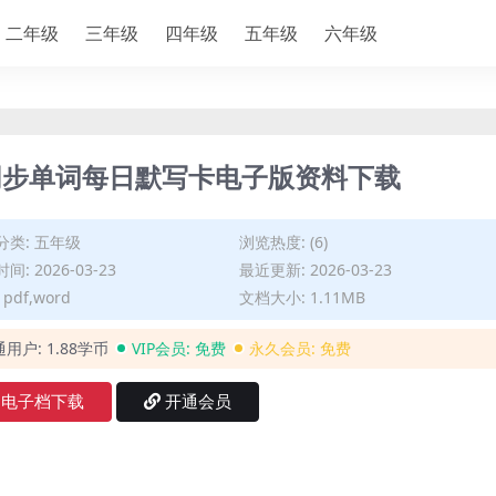
二年级
三年级
四年级
五年级
六年级
同步单词每日默写卡电子版资料下载
分类:
五年级
浏览热度: (6)
间: 2026-03-23
最近更新: 2026-03-23
pdf,word
文档大小: 1.11MB
通用户:
1.88学币
VIP会员:
免费
永久会员:
免费
电子档下载
开通会员