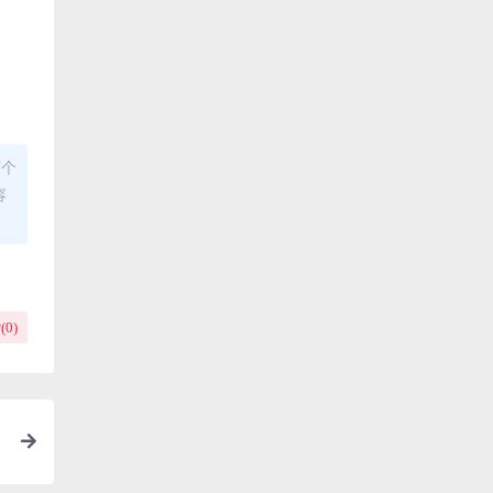
何个
容
(
0
)