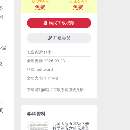
VIP会员
永久会员
免费
免费
份
知
购买下载权限
开通会员
不偏
包含资源:
(1个)
最近更新:
2026-03-23
义
格式:
pdf,word
文档大小:
1.11MB
下载遇到问题？可联系客服或反馈
一
英
学科资料
北师大版五年级下册
数学第五六单元质量