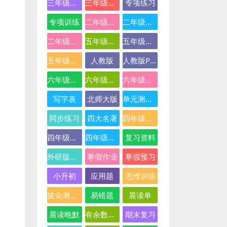
三年级英语
三年级语文
专项练习
专项训练
二年级下册数学
二年级数学
二年级语文
五年级数学
五年级英语
五年级语文
人教版
人教版PEP
六年级数学
六年级英语
六年级语文
写字表
北师大版
单元测试卷
同步练习
四大名著
四年级下册语文
四年级数学
四年级语文
复习资料
外研版三起点
寒假作业
寒假预习
小升初
应用题
思维训练
拔尖测试卷
易错题
晨读单
晨读晚默
有余数的除法
期末复习