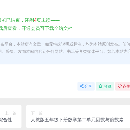
预览已结束，还剩
4
页未读——
载后查看，开通会员可下载全站文档
发布平台，本站所有文章，如无特殊说明或标注，均为本站原创发布。任
用、采集、发布本站内容到任何网站、书籍等各类媒体平台。如若本站内
。
分享
收藏
点赞
上一篇
下一篇
综合性学
人教版五年级下册数学第二单元因数与倍数素养
习电子版
评估卷及知识点汇总