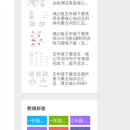
达标测试卷及核心考
点精解
湘少版五年级下册英
语全册核心知识点归
纳与重点句型汇总电
子版
湘少版五年级下册英
语Unit 6第3课时同步
练习题电子版（含语
法考点）
五年级下册语文：核
心字词与句子专项强
化练习，提升语文基
础必备
五年级下册语文期中
复习重点知识点汇
总，课文核心归纳1
教辅标签
一年级数学
一年级语文
三年级数学