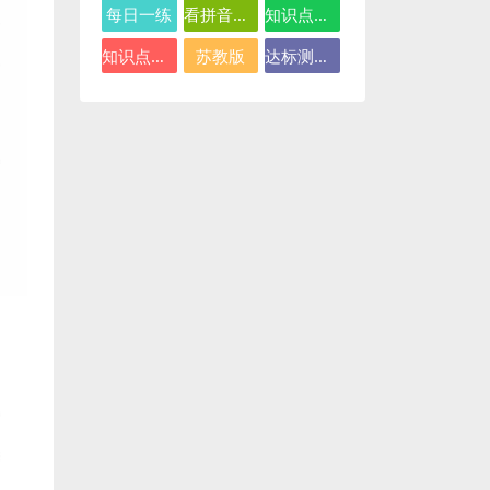
每日一练
看拼音写词语
知识点总结
知识点汇总
苏教版
达标测试卷