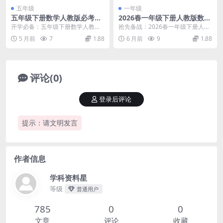
五年级
一年级
五年级下册数学人教版必考重
2026春一年级下册人教版数学
点公式汇总与每日默写小纸条
寒假预习全册知识点汇总同步
开学必备：五年级下册数学人教版
抢先备战：2026春一年级下册人教
同步资料
专项提分资料
必考重点公式与默写小纸条详解 新
版数学寒假预习全册知识点汇总 大
5 月前
7
1.88
6 月前
9
1.88
学期伊始，五年级下...
家好，我是学科...
评论(0)
登录后评论
提示：请文明发言
作者信息
学科资料星
等级
普通用户
785
0
0
文章
评论
收藏