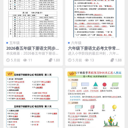
五年级
六年级
2026春五年级下册语文同步生
六年级下册语文必考文学常识
字组词课课贴全册核心词汇专
汇总及名著知识归纳电子版
夯实根基：2026春五年级下册语文
进入小学阶段的最后冲刺，六年级
项练习资料
生字组词课课贴深度解析 大家好，
下册语文必考文学知识是期末考试
5 月前
11
1.88
5 月前
13
1.88
我是学科星。进...
和升学衔接的重点。为...
VIP
VIP