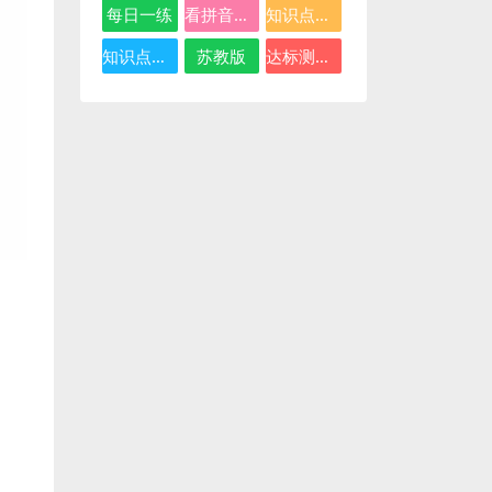
每日一练
看拼音写词语
知识点总结
知识点汇总
苏教版
达标测试卷