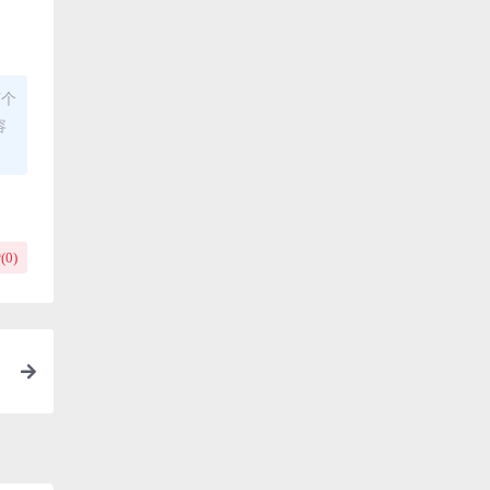
何个
容
(
0
)