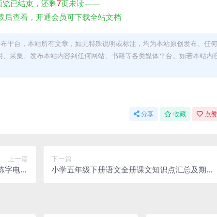
预览已结束，还剩
7
页未读——
载后查看，开通会员可下载全站文档
发布平台，本站所有文章，如无特殊说明或标注，均为本站原创发布。任
用、采集、发布本站内容到任何网站、书籍等各类媒体平台。如若本站内
。
分享
收藏
点赞
上一篇
下一篇
练字电子
小学五年级下册语文全册课文知识点汇总及期末
版资料
同步专项复习笔记电子版