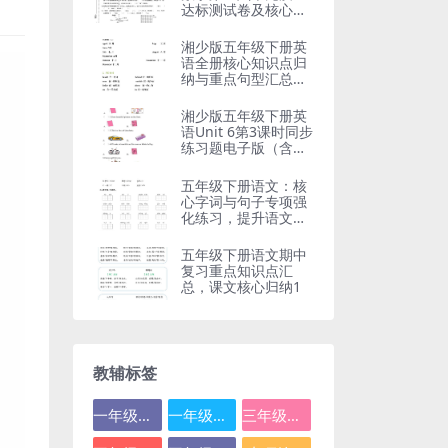
达标测试卷及核心考
点精解
湘少版五年级下册英
语全册核心知识点归
纳与重点句型汇总电
子版
湘少版五年级下册英
语Unit 6第3课时同步
练习题电子版（含语
法考点）
五年级下册语文：核
心字词与句子专项强
化练习，提升语文基
础必备
五年级下册语文期中
复习重点知识点汇
总，课文核心归纳1
教辅标签
一年级数学
一年级语文
三年级数学