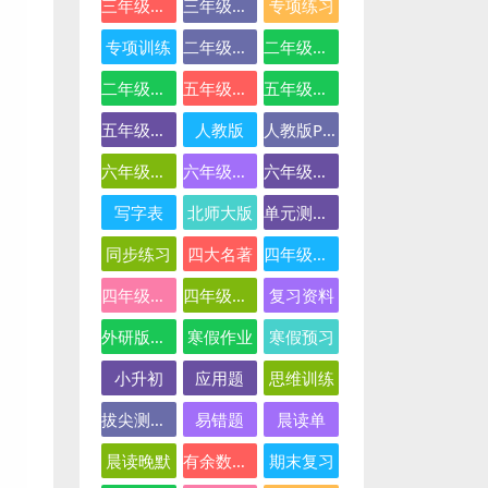
三年级英语
三年级语文
专项练习
专项训练
二年级下册数学
二年级数学
二年级语文
五年级数学
五年级英语
五年级语文
人教版
人教版PEP
六年级数学
六年级英语
六年级语文
写字表
北师大版
单元测试卷
同步练习
四大名著
四年级下册语文
四年级数学
四年级语文
复习资料
外研版三起点
寒假作业
寒假预习
小升初
应用题
思维训练
拔尖测试卷
易错题
晨读单
晨读晚默
有余数的除法
期末复习