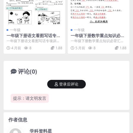
一年级
一年级
一年级下册语文看图写话专项
一年级下册数学重点知识必背
训练66篇：提升写作基础的同
汇总（核心考点与常用公式手
一年级下册语文看图写话专项训
一年级下册数学重点知识必背汇总
步练习素材
册）电子版
练：打好写作第一步 看图写话是一
详情 为了帮助低年级小朋友夯实数
4 月前
8
1.88
5 月前
8
1.88
年级语文学习中的重难...
学根基，我们特别整...
评论(0)
登录后评论
提示：请文明发言
作者信息
学科资料星