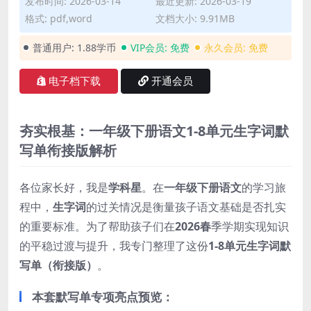
发布时间: 2026-03-14
最近更新: 2026-03-19
格式: pdf,word
文档大小: 9.91MB
普通用户:
1.88学币
VIP会员:
免费
永久会员:
免费
电子档下载
开通会员
夯实根基：一年级下册语文1-8单元生字词默
写单衔接版解析
各位家长好，我是
学科星
。在
一年级下册语文
的学习旅
程中，
生字词
的过关情况是衡量孩子语文基础是否扎实
的重要标准。为了帮助孩子们在
2026春
季学期实现知识
的平稳过渡与提升，我专门整理了这份
1-8单元生字词默
写单（衔接版）
。
本套默写单专项亮点预览：