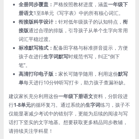
全册同步覆盖：
严格按照教材进度，涵盖
一年级下
册语文
1至8单元《写字表》中的所有核心词汇。
衔接版科学设计：
针对低年级孩子的认知特点，
衔
接版
通过合理的排版，引导孩子从单个生字向常用
词汇平稳过渡。
标准默写格式：
配备田字格与标准拼音提示，方便
孩子在进行
生字词默写
时规范书写，纠正“倒下
笔”。
高清打印电子版：
家长可随学随用，利用这份
默写
单
每天进行10分钟听写打卡，助力孩子查漏补缺。
建议家长充分利用这份
一年级下册语文
资料，分阶段进
行
1-8单元
的循环复习。通过系统的
生字词
练习，孩子不
仅能显著减少考试中的错别字，更能为后续的阅读与写
话打下坚实的文字地基。想要获取更多精品同步教辅，
请持续关注学科星！