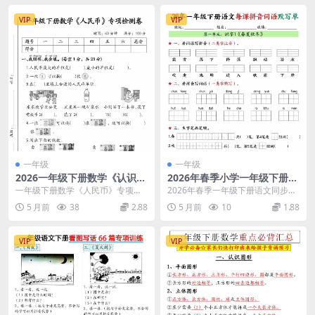
VIP
VIP
一年级
一年级
2026一年级下册数学《认识人
2026年春季小学一年级下册语
民币》专项检测卷及测试题电
文同步每课拼音词语默写单
一年级下册数学《人民币》专项检
2026年春季一年级下册语文同步拼
子版
（全册36页高清电子版）
测卷：掌握生活中的数学 各位家长
音词语默写单推荐 亲爱的家长和同
5 月前
38
2.88
5 月前
10
1.88
和同学，学科星今天...
学们，学科星为...
VIP
VIP