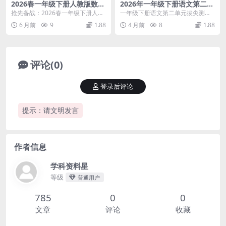
2026春一年级下册人教版数学
2026年一年级下册语文第二单
寒假预习全册知识点汇总同步
元拔尖测试卷电子版：深度检
抢先备战：2026春一年级下册人教
一年级下册语文第二单元拔尖测试
专项提分资料
测与提分专项练习
版数学寒假预习全册知识点汇总 大
卷，挑战高分必备资料 进入一年级
6 月前
9
1.88
4 月前
8
1.88
家好，我是学科...
下学期第二单元的学...
评论(0)
登录后评论
提示：请文明发言
作者信息
学科资料星
等级
普通用户
785
0
0
文章
评论
收藏