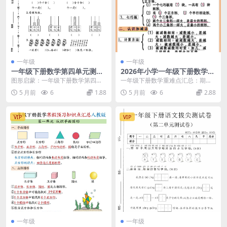
一年级
一年级
一年级下册数学第四单元测试
2026年小学一年级下册数学期
卷北师大版同步达标练习题电
末复习重难点知识汇总及易错
图形启蒙：一年级下册数学第四单
一年级下册数学重难点汇总：期末
子版下载
点分析电子版
元测试卷（北师大版）详解 在北师
复习提分宝典 进入一年级下学期，
5 月前
6
1.88
5 月前
6
2.88
大版一年级下册数学...
数学知识的广度和深...
VIP
VIP
一年级
一年级