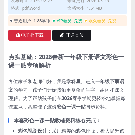
发布时间: 2026-02-23
最近更新: 2026-03-25
格式: pdf,word
文档大小: 1.51MB
普通用户:
1.88学币
VIP会员:
免费
永久会员:
免费
电子档下载
开通会员
夯实基础：2026春新一年级下册语文彩色一
课一贴专项解析
各位家长和老师们好，我是
学科星
。进入
一年级下册语
文
的学习，孩子们开始接触更复杂的生字、组词和课文
理解。为了帮助孩子们在
2026春
季学期更轻松地掌握每
课重点，我整理了这份
彩色一课一贴
同步资料。
本套彩色一课一贴教辅资料核心亮点：
彩色视觉设计：
采用精美的
彩色
排版，极大提升孩