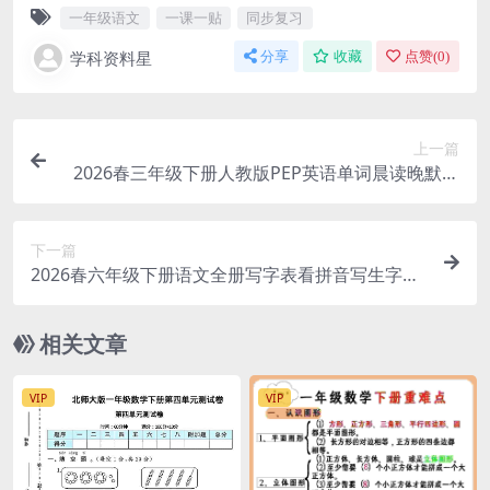
一年级语文
一课一贴
同步复习
学科资料星
分享
收藏
点赞(
0
)
上一篇
2026春三年级下册人教版PEP英语单词晨读晚默小
纸条同步专项练习电子版
下一篇
2026春六年级下册语文全册写字表看拼音写生字专
项练习配套答案参考
相关文章
VIP
VIP