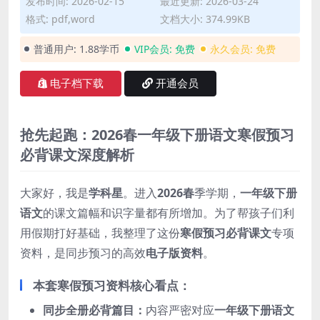
发布时间: 2026-02-15
最近更新: 2026-03-24
格式: pdf,word
文档大小: 374.99KB
普通用户:
1.88学币
VIP会员:
免费
永久会员:
免费
电子档下载
开通会员
抢先起跑：2026春一年级下册语文寒假预习
必背课文深度解析
大家好，我是
学科星
。进入
2026春
季学期，
一年级下册
语文
的课文篇幅和识字量都有所增加。为了帮孩子们利
用假期打好基础，我整理了这份
寒假预习必背课文
专项
资料，是同步预习的高效
电子版资料
。
本套寒假预习资料核心看点：
同步全册必背篇目：
内容严密对应
一年级下册语文