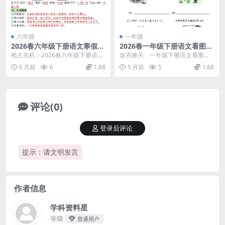
六年级
一年级
2026春六年级下册语文寒假预
2026春一年级下册语文看图写
习知识晨读单全册考点汇总23
话专项复习资料与高分万能模
抢占先机：2026春六年级下册语文
攻克难关：一年级下册语文看图写
页电子版
板电子版
寒假预习知识晨读单深度解析 大家
话复习资料核心指南 各位家长好，
6 月前
6
1.88
5 月前
5
1.88
好，我是学科星...
我是学科星。进入一...
评论(0)
登录后评论
提示：请文明发言
作者信息
学科资料星
等级
普通用户