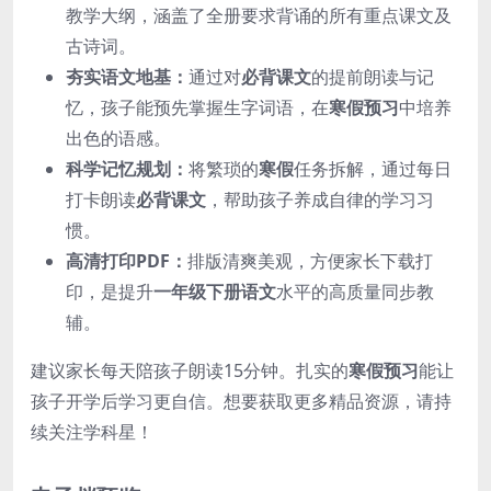
教学大纲，涵盖了全册要求背诵的所有重点课文及
古诗词。
夯实语文地基：
通过对
必背课文
的提前朗读与记
忆，孩子能预先掌握生字词语，在
寒假预习
中培养
出色的语感。
科学记忆规划：
将繁琐的
寒假
任务拆解，通过每日
打卡朗读
必背课文
，帮助孩子养成自律的学习习
惯。
高清打印PDF：
排版清爽美观，方便家长下载打
印，是提升
一年级下册语文
水平的高质量同步教
辅。
建议家长每天陪孩子朗读15分钟。扎实的
寒假预习
能让
孩子开学后学习更自信。想要获取更多精品资源，请持
续关注学科星！