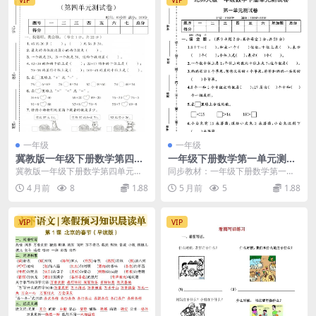
一年级
一年级
冀教版一年级下册数学第四单
一年级下册数学第一单元测试
元达标测试卷及核心考点强化
卷北师大版同步练习题电子版
冀教版一年级下册数学第四单元检
同步教材：一年级下册数学第一单
练习
资料
测卷：100以内的加法和减法
元测试卷北师大版详解 进入一年级
4 月前
8
1.88
5 月前
5
1.88
（一） 各位家长和老师...
下学期，数学的学习...
VIP
VIP