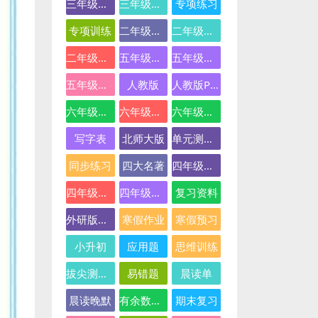
三年级英语
三年级语文
专项练习
专项训练
二年级下册数学
二年级数学
二年级语文
五年级数学
五年级英语
五年级语文
人教版
人教版PEP
六年级数学
六年级英语
六年级语文
写字表
北师大版
单元测试卷
同步练习
四大名著
四年级下册语文
四年级数学
四年级语文
复习资料
外研版三起点
寒假作业
寒假预习
小升初
应用题
思维训练
拔尖测试卷
易错题
晨读单
晨读晚默
有余数的除法
期末复习