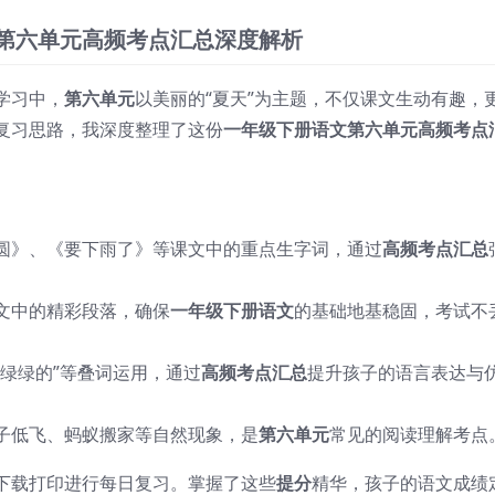
文第六单元高频考点汇总深度解析
学习中，
第六单元
以美丽的“夏天”为主题，不仅课文生动有趣，
复习思路，我深度整理了这份
一年级下册语文第六单元高频考点
圆》、《要下雨了》等课文中的重点生字词，通过
高频考点汇总
文中的精彩段落，确保
一年级下册语文
的基础地基稳固，考试不
，绿绿的”等叠词运用，通过
高频考点汇总
提升孩子的语言表达与
子低飞、蚂蚁搬家等自然现象，是
第六单元
常见的阅读理解考点
下载打印进行每日复习。掌握了这些
提分
精华，孩子的语文成绩