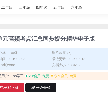
二年级
三年级
四年级
五年级
六年级
六单元高频考点汇总同步提分精华电子版
分类:
一年级
浏览热度: (5)
间: 2026-02-08
最近更新: 2026-03-18
pdf,word
文档大小: 3.77MB
通用户:
1.88学币
VIP会员:
免费
永久会员:
免费
电子档下载
开通会员