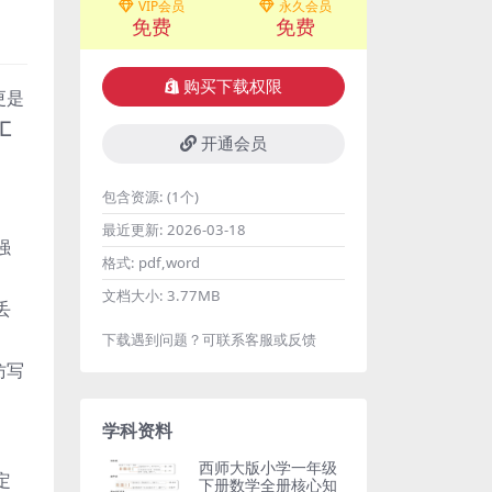
VIP会员
永久会员
免费
免费
购买下载权限
更是
汇
开通会员
包含资源:
(1个)
最近更新:
2026-03-18
强
格式:
pdf,word
文档大小:
3.77MB
丢
下载遇到问题？可联系客服或反馈
仿写
学科资料
。
西师大版小学一年级
定
下册数学全册核心知