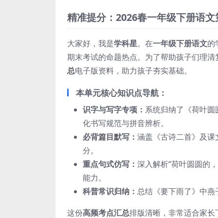
精准提分：2026春一年级下册语
大家好，我是
学科星
。在
一年级下册语文
的
期末考试的命题热点。为了帮助孩子们理清
总
电子版资料，助力孩子夯实基础。
本单元核心知识点导航：
识字与写字专项：
系统归纳了《荷叶圆
化书写规范与拼音辨析。
必背篇目默写：
涵盖《古诗二首》及课
分。
重点句式仿写：
深入解析“荷叶圆圆的
能力。
科普常识归纳：
总结《要下雨了》中燕
这份
高频考点汇总
排版清晰，非常适合家长