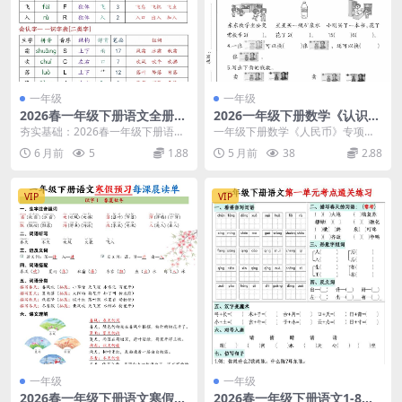
一年级
一年级
2026春一年级下册语文全册生
2026一年级下册数学《认识人
字音序预习卡同步专项查字典
民币》专项检测卷及测试题电
夯实基础：2026春一年级下册语文
一年级下册数学《人民币》专项检
练习电子版
子版
生字音序预习卡核心解析 大家好，
测卷：掌握生活中的数学 各位家长
6 月前
5
1.88
5 月前
38
2.88
我是学科星。进...
和同学，学科星今天...
VIP
VIP
一年级
一年级
2026春一年级下册语文寒假预
2026春一年级下册语文1-8单