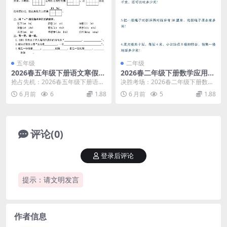
五年级
二年级
2026春五年级下册语文寒假作
2026春二年级下册数学应用题
业每日一练全册同步预习提分
专项训练50道同步提优强化电
抢占先机：2026春五年级下册语文
决胜考场：2026春二年级下册数学
专项电子版资料
子版资料
寒假作业每日一练深度解析 各位家
应用题专项训练50道核心解析 大家
6 月前
6
1.88
6 月前
5
1.88
长和同学们好，...
好，我是学科...
评论(0)
登录后评论
提示：请文明发言
作者信息