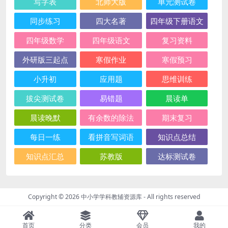
写字表
北师大版
单元测试卷
同步练习
四大名著
四年级下册语文
四年级数学
四年级语文
复习资料
外研版三起点
寒假作业
寒假预习
小升初
应用题
思维训练
拔尖测试卷
易错题
晨读单
晨读晚默
有余数的除法
期末复习
每日一练
看拼音写词语
知识点总结
知识点汇总
苏教版
达标测试卷
Copyright © 2026
中小学学科教辅资源库
- All rights reserved
首页
分类
会员
我的