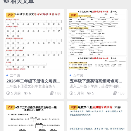
相关文章
VIP
VIP
二年级
五年级
2026年二年级下册语文每课识
五年级下册英语高频考点每日
字表注音专项练习电子版：夯
一练1同步专项提升练习电子
二年级下册语文识字表注音练习，
进入五年级下学期，英语学习的广
实拼音与识字基础
版下载
让生字记忆更扎实 进入小学二年级
度与深度都有了质的飞跃。学科星
5 月前
6
1.88
5 月前
5
1.88
下学期，识字量呈爆...
为您梳理了这份五年级...
VIP
VIP