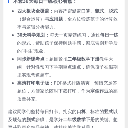
本套30天每日一练核心看点：
四大板块全覆盖：
内容严密涵盖
口算
、
竖式
、
脱式
（混合运算）与
应用题
，全方位锻炼孩子的计算效
率与逻辑分析能力。
30天科学规划：
每天一页精选练习，通过
每日一练
的形式，帮助孩子保持解题手感，彻底告别开学后
的“手生”现象。
同步新课考点：
题目紧扣
二年级数学下册
教学大
纲，针对性预习下学期重点难点，确保孩子在假期
里实现弯道超车。
高清打印电子版：
PDF格式排版清爽，预留充足答
题位，方便家长随时下载打印，作为
寒假作业
的高
质量补充。
建议同学们坚持每日打卡。扎实的
口算
、标准的
竖式
以
及规范的
脱式
步骤，是学好
二年级数学下册
的关键。想
要获取更多精品教辅，请持续关注学科星！