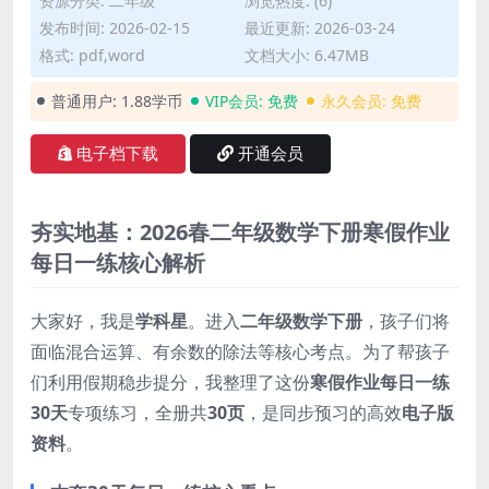
资源分类:
二年级
浏览热度: (6)
发布时间: 2026-02-15
最近更新: 2026-03-24
格式: pdf,word
文档大小: 6.47MB
普通用户:
1.88学币
VIP会员:
免费
永久会员:
免费
电子档下载
开通会员
夯实地基：2026春二年级数学下册寒假作业
每日一练核心解析
大家好，我是
学科星
。进入
二年级数学下册
，孩子们将
面临混合运算、有余数的除法等核心考点。为了帮孩子
们利用假期稳步提分，我整理了这份
寒假作业每日一练
30天
专项练习，全册共
30页
，是同步预习的高效
电子版
资料
。