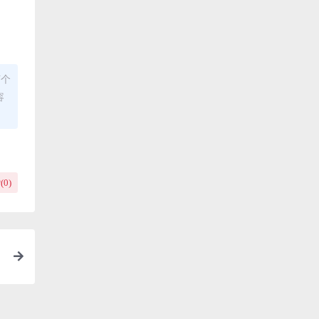
何个
容
(
0
)