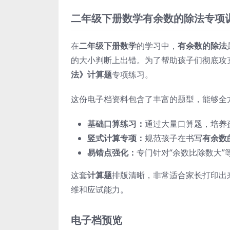
二年级下册数学有余数的除法专项
在
二年级下册数学
的学习中，
有余数的除法
的大小判断上出错。为了帮助孩子们彻底攻
法》计算题
专项练习。
这份电子档资料包含了丰富的题型，能够全
基础口算练习：
通过大量口算题，培养
竖式计算专项：
规范孩子在书写
有余数
易错点强化：
专门针对“余数比除数大
这套
计算题
排版清晰，非常适合家长打印出
维和应试能力。
电子档预览