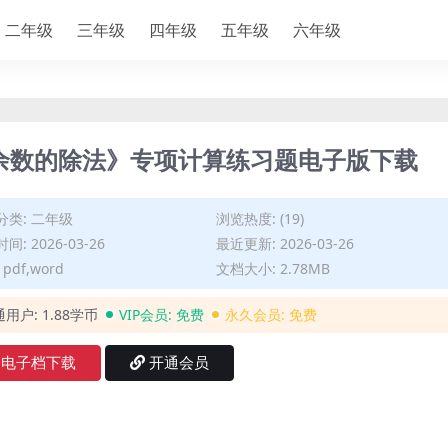
二年级
三年级
四年级
五年级
六年级
有余数的除法》专项计算练习题电子版下载
分类:
二年级
浏览热度: (19)
间: 2026-03-26
最近更新: 2026-03-26
pdf,word
文档大小: 2.78MB
通用户:
1.88学币
VIP会员:
免费
永久会员:
免费
电子档下载
开通会员