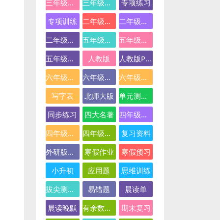
三年级英语
三年级语文
专项练习
专项训练
二年级下册数学
二年级数学
二年级语文
五年级数学
五年级英语
五年级语文
人教版
人教版PEP
六年级数学
六年级英语
六年级语文
写字表
北师大版
单元测试卷
同步练习
四大名著
四年级下册语文
四年级数学
四年级语文
复习资料
外研版三起点
寒假作业
寒假预习
小升初
应用题
思维训练
拔尖测试卷
易错题
晨读单
晨读晚默
有余数的除法
期末复习