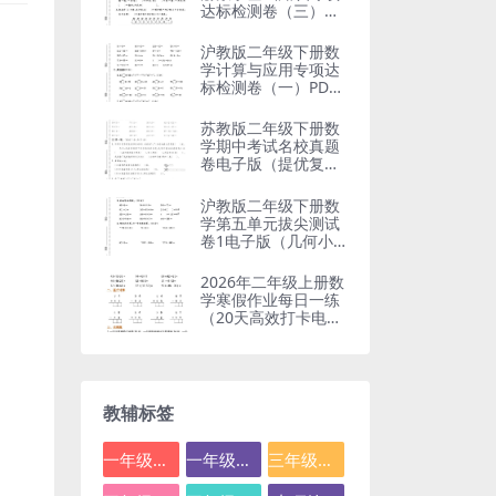
达标检测卷（三）电
子版
沪教版二年级下册数
学计算与应用专项达
标检测卷（一）PDF
电子版
苏教版二年级下册数
学期中考试名校真题
卷电子版（提优复习
专用）
沪教版二年级下册数
学第五单元拔尖测试
卷1电子版（几何小
实践提优训练）
2026年二年级上册数
学寒假作业每日一练
（20天高效打卡电子
版）
教辅标签
一年级数学
一年级语文
三年级数学