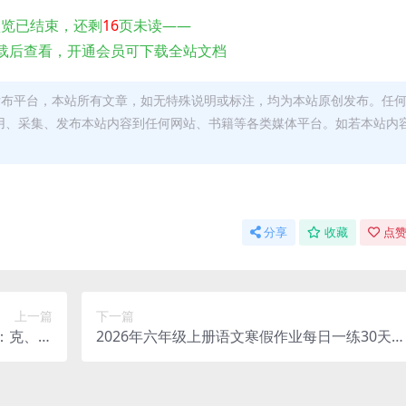
预览已结束，还剩
16
页未读——
载后查看，开通会员可下载全站文档
发布平台，本站所有文章，如无特殊说明或标注，均为本站原创发布。任
用、采集、发布本站内容到任何网站、书籍等各类媒体平台。如若本站内
。
分享
收藏
点赞
上一篇
下一篇
：克、千
2026年六年级上册语文寒假作业每日一练30天电
子版分享
子版：温故知新冲刺小升初