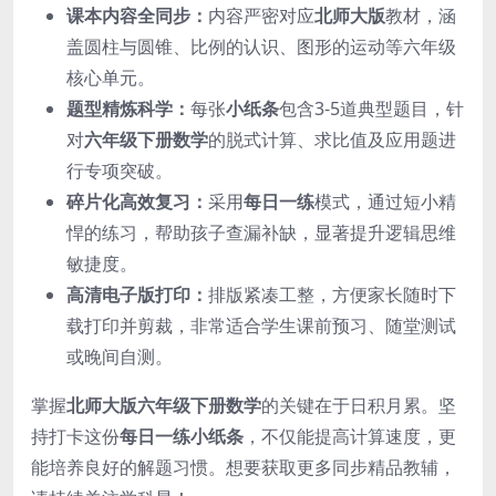
课本内容全同步：
内容严密对应
北师大版
教材，涵
盖圆柱与圆锥、比例的认识、图形的运动等六年级
核心单元。
题型精炼科学：
每张
小纸条
包含3-5道典型题目，针
对
六年级下册数学
的脱式计算、求比值及应用题进
行专项突破。
碎片化高效复习：
采用
每日一练
模式，通过短小精
悍的练习，帮助孩子查漏补缺，显著提升逻辑思维
敏捷度。
高清电子版打印：
排版紧凑工整，方便家长随时下
载打印并剪裁，非常适合学生课前预习、随堂测试
或晚间自测。
掌握
北师大版六年级下册数学
的关键在于日积月累。坚
持打卡这份
每日一练小纸条
，不仅能提高计算速度，更
能培养良好的解题习惯。想要获取更多同步精品教辅，