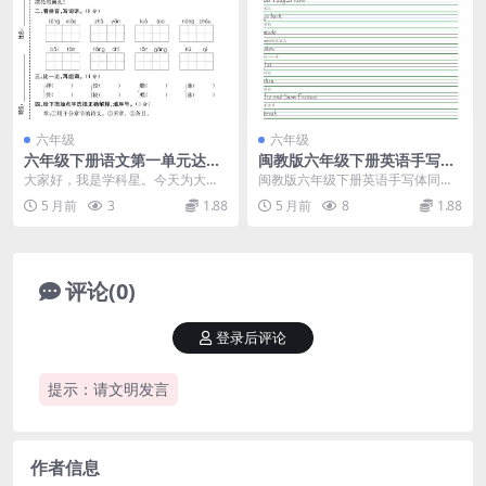
六年级
六年级
六年级下册语文第一单元达标
闽教版六年级下册英语手写体
测试卷：同步考点复习与基础
同步字帖电子版下载
大家好，我是学科星。今天为大家
闽教版六年级下册英语手写体同步
知识通关练习
推荐的是六年级下册语文第一单元
字帖预览 对于福建地区面临毕业的
5 月前
3
1.88
5 月前
8
1.88
达标测试卷电子版资料...
小学生来说，规范的...
评论(0)
登录后评论
提示：请文明发言
作者信息