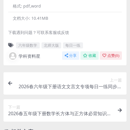
格式:
pdf,word
文档大小:
10.41MB
下载遇到问题？可联系客服或反馈
六年级数学
北师大版
每日一练
学科资料星
分享
收藏
点赞(
0
)
上一篇
2026春六年级下册语文文言文专项每日一练同步阅
读理解强化提分电子版资料
下一篇
2026春五年级下册数学长方体与正方体必背知识点
专项归纳复习电子版