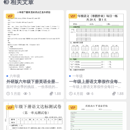
相关文章
VIP
VIP
六年级
一年级
外研版六年级下册英语全册核
一年级上册语文寒假作业每日
心知识点汇总及同步语法复习
一练（共20天）打卡练习电子
面对毕业季的挑战，一份系统的外
一年级上册语文寒假作业每日一练
资料电子版
版
研版六年级下册英语知识点汇总资
方案 为了帮助孩子度过一个充实的
5 月前
5
1.88
4 月前
6
1.88
料是提高复习效率的关...
假期，巩固上学期所...
VIP
VIP