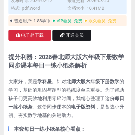
发布时间: 2026-02-12
最近更新: 2026-03-20
格式: pdf,word
文档大小: 10.41MB
普通用户:
1.88学币
VIP会员:
免费
永久会员:
免费
电子档下载
开通会员
提分利器：2026春北师大版六年级下册数学
同步课本每日一练小纸条解析
大家好，我是
学科星
。针对
北师大版六年级下册数学
的
学习，基础的巩固与题型的熟练度至关重要。为了帮助
孩子们更高效地利用零碎时间，我精心整理了这份
每日
一练小纸条
。这份同步课本的
电子版资料
，是备战小升
初、夯实数学地基的关键助力。
本套每日一练小纸条核心看点：