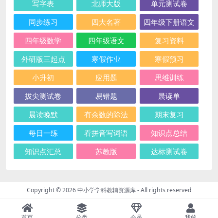
写字表
北师大版
单元测试卷
同步练习
四大名著
四年级下册语文
四年级数学
四年级语文
复习资料
外研版三起点
寒假作业
寒假预习
小升初
应用题
思维训练
拔尖测试卷
易错题
晨读单
晨读晚默
有余数的除法
期末复习
每日一练
看拼音写词语
知识点总结
知识点汇总
苏教版
达标测试卷
Copyright © 2026
中小学学科教辅资源库
- All rights reserved
首页
分类
会员
我的