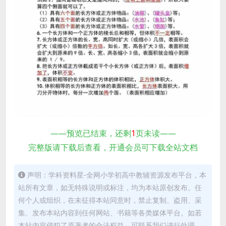
——预览已结束，还剩
1
页未读——
完整版请下载后查看，开通会员可下载全站文档
声明：学科资料星-全网小学初高中教辅资源发布平台，本
站所有文章，如无特殊说明或标注，均为本站原创发布。任
何个人或组织，在未征得本站同意时，禁止复制、盗用、采
集、发布本站内容到任何网站、书籍等各类媒体平台。如若
本站内容侵犯了原著者的合法权益，可联系我们进行处理。