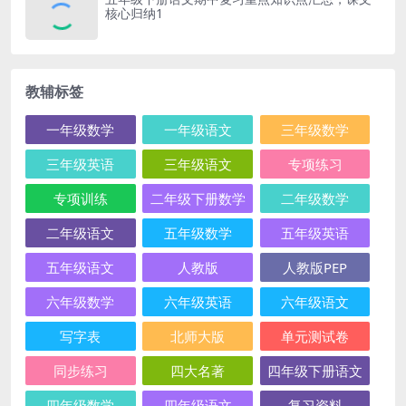
核心归纳1
教辅标签
一年级数学
一年级语文
三年级数学
三年级英语
三年级语文
专项练习
专项训练
二年级下册数学
二年级数学
二年级语文
五年级数学
五年级英语
五年级语文
人教版
人教版PEP
六年级数学
六年级英语
六年级语文
写字表
北师大版
单元测试卷
同步练习
四大名著
四年级下册语文
四年级数学
四年级语文
复习资料