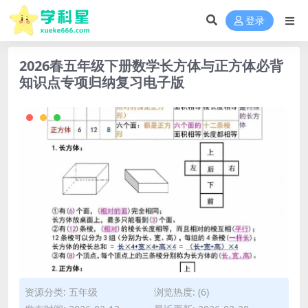
登录
2026春五年级下册数学长方体与正方体必背
知识点专项归纳复习电子版
资源分类:
五年级
浏览热度: (6)