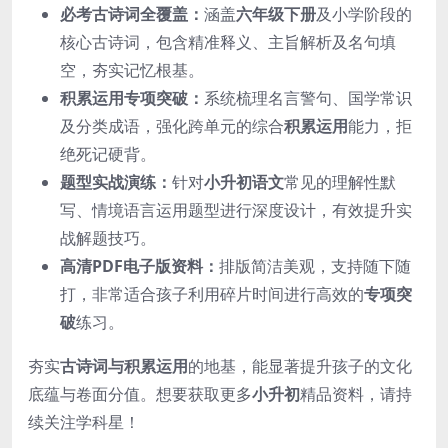
必考古诗词全覆盖：
涵盖
六年级下册
及小学阶段的
核心古诗词，包含精准释义、主旨解析及名句填
空，夯实记忆根基。
积累运用专项突破：
系统梳理名言警句、国学常识
及分类成语，强化跨单元的综合
积累运用
能力，拒
绝死记硬背。
题型实战演练：
针对
小升初语文
常见的理解性默
写、情境语言运用题型进行深度设计，有效提升实
战解题技巧。
高清PDF电子版资料：
排版简洁美观，支持随下随
打，非常适合孩子利用碎片时间进行高效的
专项突
破
练习。
夯实
古诗词与积累运用
的地基，能显著提升孩子的文化
底蕴与卷面分值。想要获取更多
小升初
精品资料，请持
续关注学科星！