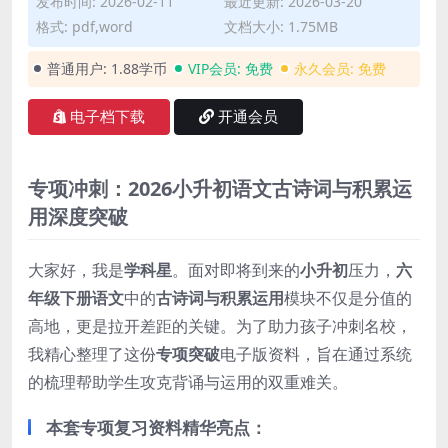
发布时间: 2026-02-11
最近更新: 2026-03-20
格式: pdf,word
文档大小: 1.75MB
普通用户:
1.88学币
VIP会员:
免费
永久会员:
免费
电子档下载
开通会员
专项冲刺：2026小升初语文古诗词与积累运
用深度突破
大家好，我是
学科星
。面对即将到来的
小升初
压力，
六
年级下册语文
中的
古诗词与积累运用
模块不仅是分值的
高地，更是拉开差距的关键。为了助力孩子冲刺名校，
我精心整理了这份
专项突破
电子版资料，旨在通过系统
的梳理帮助学生攻克背诵与运用的双重难关。
本套专项复习资料精华亮点：