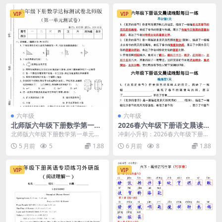
VIP
VIP
六年级
六年级
北师版六年级下册数学第一单
2026春六年级下册语文晨读晚
元《圆柱和圆锥》达标测试卷
默每日一练同步专项提分全册
北师版六年级下册数学第一单元达
冲刺小升初：2026春六年级下册语
电子版下载
电子版资料
标测试卷详情 进入六年级下学期，
文晨读晚默每日一练核心解析 各位
5 月前
5
1.88
6 月前
8
1.88
圆柱和圆锥是北师大...
家长和同学们好...
VIP
VIP