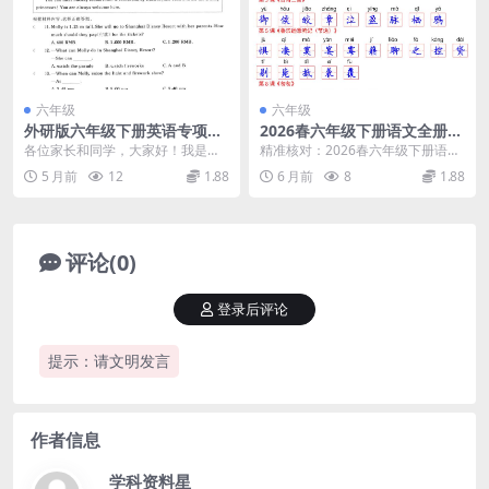
六年级
六年级
外研版六年级下册英语专项练
2026春六年级下册语文全册写
习卷：全册核心考点模块化突
字表看拼音写生字专项练习配
各位家长和同学，大家好！我是学
精准核对：2026春六年级下册语文
破指南
套答案参考
科星。今天为大家整理了外研版六
写字表看拼音写生字答案解析 大家
5 月前
12
1.88
6 月前
8
1.88
年级下册英语专项练习...
好，我是学科星...
评论(0)
登录后评论
提示：请文明发言
作者信息
学科资料星