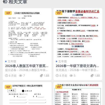
相关文章
VIP
VIP
五年级
五年级
2026春人教版五年级下册英语
2026春一年级下册语文课内句
全册重点知识点梳理同步复习
子仿写同步专项练习全册重点
提分必备：2026春人教版五年级下
攻克难点：2026春一年级下册语文
提分电子版
句式汇总电子版
册英语重点知识点梳理深度解析 大
课内句子仿写专项解析 大家好，我
6 月前
7
1.88
6 月前
5
1.88
家好，我是学科...
是学科星。进入...
VIP
VIP