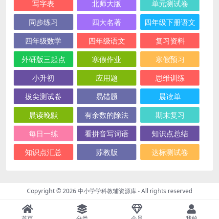
写字表
北师大版
单元测试卷
同步练习
四大名著
四年级下册语文
四年级数学
四年级语文
复习资料
外研版三起点
寒假作业
寒假预习
小升初
应用题
思维训练
拔尖测试卷
易错题
晨读单
晨读晚默
有余数的除法
期末复习
每日一练
看拼音写词语
知识点总结
知识点汇总
苏教版
达标测试卷
Copyright © 2026
中小学学科教辅资源库
- All rights reserved
首页
分类
会员
我的