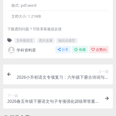
格式:
pdf,word
文档大小:
1.21MB
下载遇到问题？可联系客服或反馈
五年级语文
四大名著
知识点填空
学科资料星
分享
收藏
点赞(
0
)
上一篇
2026小升初语文专项复习：六年级下册古诗词与积
累运用深度突破电子版资料
下一篇
2026春五年级下册语文句子专项强化训练带答案解
析全册同步电子版