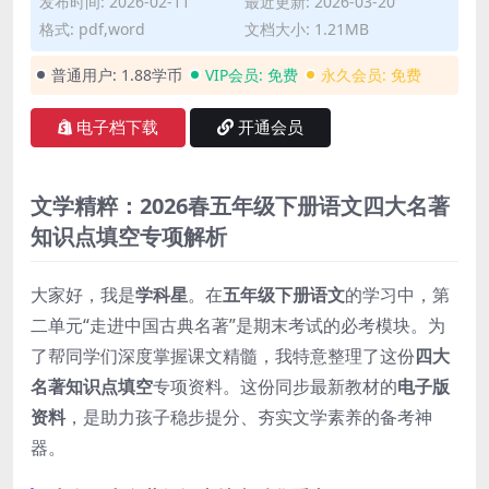
发布时间: 2026-02-11
最近更新: 2026-03-20
格式: pdf,word
文档大小: 1.21MB
普通用户:
1.88学币
VIP会员:
免费
永久会员:
免费
电子档下载
开通会员
文学精粹：2026春五年级下册语文四大名著
知识点填空专项解析
大家好，我是
学科星
。在
五年级下册语文
的学习中，第
二单元“走进中国古典名著”是期末考试的必考模块。为
了帮同学们深度掌握课文精髓，我特意整理了这份
四大
名著知识点填空
专项资料。这份同步最新教材的
电子版
资料
，是助力孩子稳步提分、夯实文学素养的备考神
器。