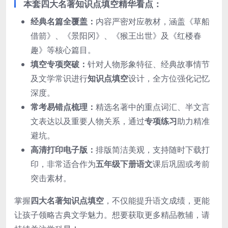
本套四大名著知识点填空精华看点：
经典名篇全覆盖：
内容严密对应教材，涵盖《草船
借箭》、《景阳冈》、《猴王出世》及《红楼春
趣》等核心篇目。
填空专项突破：
针对人物形象特征、经典故事情节
及文学常识进行
知识点填空
设计，全方位强化记忆
深度。
常考易错点梳理：
精选名著中的重点词汇、半文言
文表达以及重要人物关系，通过
专项练习
助力精准
避坑。
高清打印电子版：
排版简洁美观，支持随时下载打
印，非常适合作为
五年级下册语文
课后巩固或考前
突击素材。
掌握
四大名著知识点填空
，不仅能提升语文成绩，更能
让孩子领略古典文学魅力。想要获取更多精品教辅，请