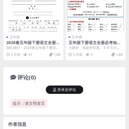
五年级
五年级
2026春五年级下册语文全册1-
五年级下册语文全册必考知识
8单元重点字词默写专项同步
点汇总：晨读晚默同步提分通
稳扎稳打：2026春五年级下册语文
大家好，我是学科星。今天为大家
练习提分电子版资料
关手册
全册1-8单元重点字词默写核心解析
推荐一份提分效率极高的复习宝典
5 月前
41
1.88
5 月前
5
1.88
大家好，我...
——五年级下册语文全...
评论(0)
登录后评论
提示：请文明发言
作者信息