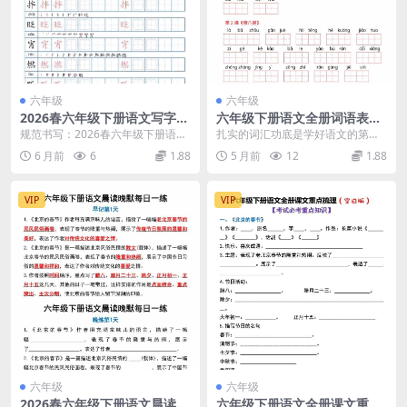
六年级
六年级
2026春六年级下册语文写字帖
六年级下册语文全册词语表看
同步全册120字生字练字专项
拼音写词语专项练习电子版资
规范书写：2026春六年级下册语文
扎实的词汇功底是学好语文的第一
电子版资料
料
写字帖120字生字深度解析 大家
步。为了帮助同学们在期末考试和
6 月前
6
1.88
5 月前
12
1.88
好，我是学科星...
毕业升学中稳拿基础分...
VIP
VIP
六年级
六年级
2026春六年级下册语文晨读晚
六年级下册语文全册课文重点