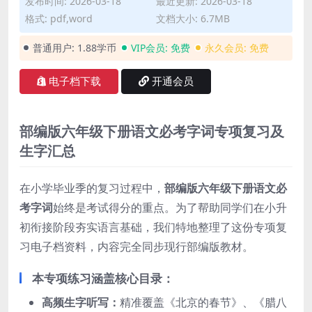
发布时间: 2026-03-18
最近更新: 2026-03-18
格式: pdf,word
文档大小: 6.7MB
普通用户:
1.88学币
VIP会员:
免费
永久会员:
免费
电子档下载
开通会员
部编版六年级下册语文必考字词专项复习及
生字汇总
在小学毕业季的复习过程中，
部编版六年级下册语文必
考字词
始终是考试得分的重点。为了帮助同学们在小升
初衔接阶段夯实语言基础，我们特地整理了这份专项复
习电子档资料，内容完全同步现行部编版教材。
本专项练习涵盖核心目录：
高频生字听写：
精准覆盖《北京的春节》、《腊八