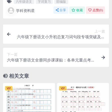
六年级语文
字词复习
部编版
学科资料星
分享
收藏
点赞(
0
)
上一篇
六年级下册语文小升初总复习词句段专项突破及考
点归纳电子版
下一篇
六年级下册语文全册同步课课贴：各单元重点考点
预习笔记汇总
相关文章
VIP
VIP