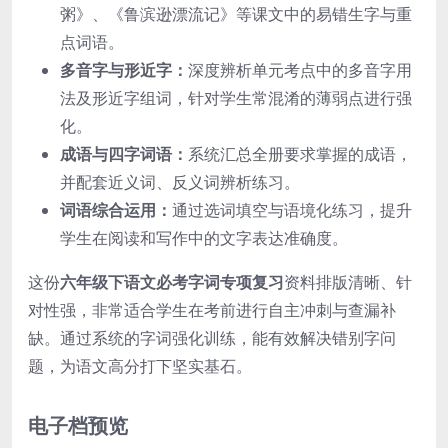
粥》、《鲁滨逊漂流记》等课文中的易错生字与重
点词语。
多音字与形近字：
深度辨析单元考点中的多音字用
法及形近字组词，针对学生常混淆的薄弱点进行强
化。
成语与四字词语：
系统汇总全册要求掌握的成语，
并配套近义词、反义词辨析练习。
词语综合运用：
通过选词填空与语境化练习，提升
学生在阅读和写作中的文字表达准确度。
这份
六年级下语文必考字词专项复习
资料排版清晰、针
对性强，非常适合学生在考前进行自主冲刺与查漏补
缺。通过系统的字词强化训练，能有效解决错别字问
题，为语文高分打下坚实基石。
电子档预览