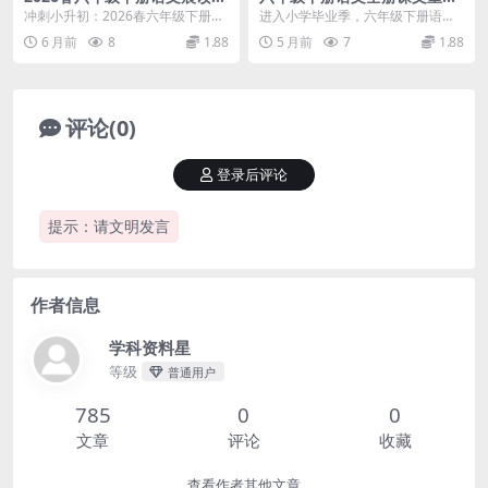
默每日一练同步专项提分全册
梳理专项练习题及知识点解析
冲刺小升初：2026春六年级下册语
进入小学毕业季，六年级下册语文
电子版资料
电子版
文晨读晚默每日一练核心解析 各位
全册课文重点梳理是复习阶段的重
6 月前
8
1.88
5 月前
7
1.88
家长和同学们好...
中之重。为了帮助学生...
评论(0)
登录后评论
提示：请文明发言
作者信息
学科资料星
等级
普通用户
785
0
0
文章
评论
收藏
查看作者其他文章