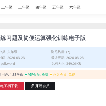
二年级
三年级
四年级
五年级
六年级
项练习题及简便运算强化训练电子版
分类:
六年级
浏览热度: (7)
间: 2026-03-23
最近更新: 2026-03-23
pdf,word
文档大小: 349.06KB
通用户:
1.88学币
VIP会员:
免费
永久会员:
免费
电子档下载
开通会员