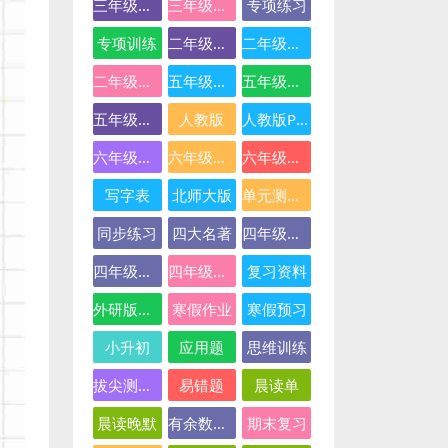
三年级英语
三年级语文
专项练习
专项训练
二年级下册数学
二年级数学
二年级语文
五年级数学
五年级英语
五年级语文
人教版
人教版PEP
六年级数学
六年级英语
六年级语文
写字表
北师大版
单元测试卷
同步练习
四大名著
四年级下册语文
四年级数学
四年级语文
复习资料
外研版三起点
寒假作业
寒假预习
小升初
应用题
思维训练
拔尖测试卷
易错题
晨读单
晨读晚默
有余数的除法
期末复习