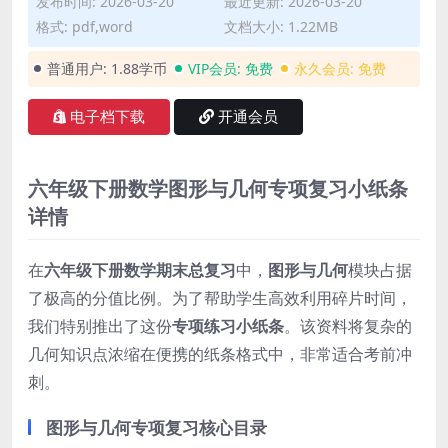
发布时间: 2026-03-20
最近更新: 2026-03-20
格式: pdf,word
文档大小: 1.22MB
普通用户:
1.88学币
VIP会员:
免费
永久会员:
免费
电子档下载
开通会员
六年级下册数学图形与几何专项复习小纸条
详情
在
六年级下册数学期末总复习
中，
图形与几何
模块占据
了极高的分值比例。为了帮助学生高效利用碎片时间，
我们特别推出了这份
专项练习小纸条
。该资料将复杂的
几何知识点浓缩在便携的纸条格式中，非常适合考前冲
刺。
图形与几何专项复习核心目录