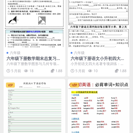
六年级
六年级
六年级下册数学期末总复习图
六年级下册语文小升初四大名
形与几何专项练习小纸条电子
著常考知识点每日一练电子版
六年级下册数学图形与几何专项复
小升初语文四大名著专项训练：每
版
习小纸条详情 在六年级下册数学期
日一练助力升学 各位家长和同学们
5 月前
18
1.88
5 月前
10
1.88
末总复习中，图形与...
好，我是学科星。在...
VIP
VIP