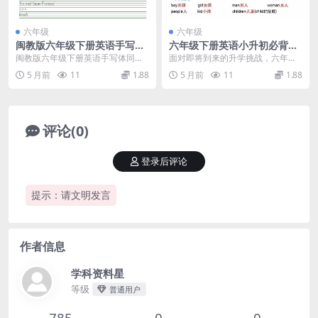
六年级
六年级
闽教版六年级下册英语手写体
六年级下册英语小升初必背单
同步字帖电子版下载
词与核心知识点汇总复习资料
闽教版六年级下册英语手写体同步
面对即将到来的升学挑战，六年级
电子版
字帖预览 对于福建地区面临毕业的
下册英语小升初必背单词的掌握程
5 月前
11
1.88
5 月前
11
1.88
小学生来说，规范的...
度直接关系到考试成绩...
评论(0)
登录后评论
提示：请文明发言
作者信息
学科资料星
等级
普通用户
785
0
0