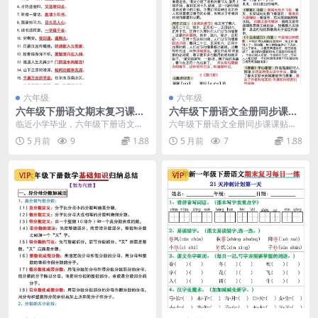
六年级
六年级
六年级下册语文期末复习课文
六年级下册语文全册同步课课
积累运用知识点汇总资料下载
贴：各单元重点考点预习笔记
临近小学毕业，六年级下册语文期
六年级下册语文全册同步课课贴：
汇总
末复习进入了关键阶段。为了帮助
各单元重点考点预习笔记汇总 在小
5 月前
9
1.88
5 月前
7
1.88
同学们在有限的时间内...
学阶段的最后一个学...
VIP
VIP