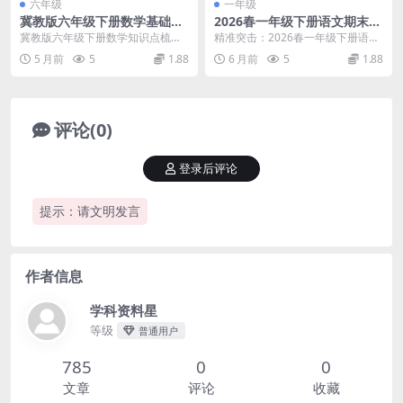
六年级
一年级
冀教版六年级下册数学基础知
2026春一年级下册语文期末复
识归纳总结（全册重点考点汇
习每日一练全册考点通关专项
冀教版六年级下册数学知识点梳理
精准突击：2026春一年级下册语文
总）
电子版资料
面对即将到来的毕业复习，冀教版
期末复习每日一练精华解析 大家
5 月前
5
1.88
6 月前
5
1.88
六年级下册数学基础...
好，我是学科星。...
评论(0)
登录后评论
提示：请文明发言
作者信息
学科资料星
等级
普通用户
785
0
0
文章
评论
收藏