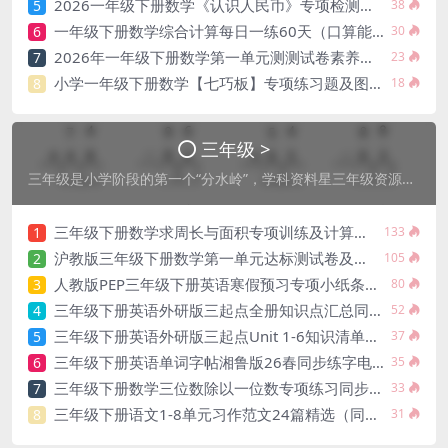
2026一年级下册数学《认识人民币》专项检测卷及测试题电子版
5
38
一年级下册数学综合计算每日一练60天（口算能力专项提升）
6
30
2026年一年级下册数学第一单元测测试卷素养评估卷（青岛63版）电子版下载
7
23
小学一年级下册数学【七巧板】专项练习题及图形拼组专题训练电子版
8
18
三年级 >
三年级是小学阶段的第一个“分水岭”，学科资料星三年级资源库为您保驾护航。针对三年级新增的英语起步资料、数学长方形正方形计算、语文三年级作文专项指导进行了深度整理。本栏目提供海量三年级精品教辅资料、核心考点大纲及名校冲刺卷下载。通过体系化的知识归纳与专项提分素材，帮助学生快速适应学科难度升级，平稳度过“三年级现象”。
三年级下册数学求周长与面积专项训练及计算技巧汇总电子版
1
133
沪教版三年级下册数学第一单元达标测试卷及核心考点专项练习
2
105
人教版PEP三年级下册英语寒假预习专项小纸条电子版资料下载
3
80
三年级下册英语外研版三起点全册知识点汇总同步复习电子版下载
4
52
三年级下册英语外研版三起点Unit 1-6知识清单同步考点汇总电子版
5
37
三年级下册英语单词字帖湘鲁版26春同步练字电子版资料下载
6
35
三年级下册数学三位数除以一位数专项练习同步计算强化训练电子版
7
33
三年级下册语文1-8单元习作范文24篇精选（同步课本满分作文指导）
8
31