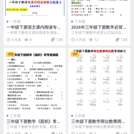
一年级
三年级
一年级下册语文课内阅读专项
2026年三年级下册数学必背公
练习小纸条：同步课文阅读理
式知识点汇总，学期考试重点
一年级下册语文课内阅读专项练习
三年级下册数学必背公式知识点汇
解过关资料
复习资料
推荐 在一年级下册语文的学习中，
总 进入26春季学期，三年级下册数
4 月前
8
1.88
4 月前
12
1.88
阅读理解能力的培养...
学的知识难度有所...
VIP
VIP
三年级
三年级
三年级下册数学《面积》常考
三年级下册数学两位数乘两位
易错题专项：攻克应用题丢分
数计算专项练习题：笔算、估
三年级下册数学面积专项：精准识
三年级下册数学两位数乘两位数专
难点电子版
算与应用题强化训练
破常考易错点 在三年级下册数学的
项练习：攻克计算难关 在三年级下
4 月前
8
1.88
4 月前
5
1.88