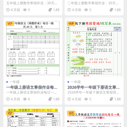
作业每日一练（高清电子版打
业每日一练30天（共60页高清
五年级上册数学寒假作业：30天每
二年级上册数学寒假作业：30天每
卡练习）
含答案）
日一练高效提分计划 步入高年级，
日一练高效复习方案 步入假期，为
4 月前
5
1.88
4 月前
5
1.88
五年级上册数学的...
了让孩子能够系统...
VIP
VIP
一年级
一年级
一年级上册语文寒假作业每日
2026学年一年级下册语文寒假
一练（共20天）打卡练习电子
背诵默写表（10页高清预习
一年级上册语文寒假作业每日一练
2026学年一年级下册语文寒假背诵
版
版）
方案 为了帮助孩子度过一个充实的
默写预习指南 为了让孩子在开学之
4 月前
6
1.88
4 月前
5
1.88
假期，巩固上学期所...
初就能领先一步...
VIP
VIP