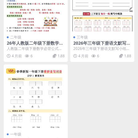
二年级
三年级
26年人教版二年级下册数学必
2026年三年级下册语文默写小
背公式知识点汇总：期末复习
纸条电子版：助力小学生背诵
人教版二年级下册数学必背公式与
2026年三年级下册语文默写小纸
提分专项手册
默写高效通关
核心知识点 在人教版二年级下册数
条，夯实语文基础好帮手 进入三年
4 月前
6
1.88
4 月前
6
1.88
学的学习中，熟练记...
级下学期，语文学...
VIP
一年级