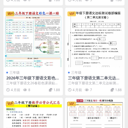
学习中，面积章节不...
册数学的学习中，两...
VIP
VIP
三年级
三年级
2026年三年级下册语文彩色课
三年级下册语文第二单元达标
课贴：同步教材核心考点归纳
测试卷：单元同步知识过关与
三年级下册语文26春彩色课课贴：
三年级下册语文第二单元达标测试
电子版
能力测评练习题
学习提分好帮手 进入26春季学期，
卷：助力知识稳固 进入三年级下学
4 月前
8
1.88
4 月前
7
1.88
三年级下册语文...
期，第二单元的学习...
VIP
VIP