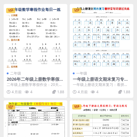
VIP
VIP
二年级
一年级
2026年二年级上册数学寒假作
一年级上册语文期末复习专
业每日一练（20天高效打卡电
项：看拼音写词语过关练习题
二年级上册数学寒假作业：20天每
一年级上册语文期末复习：看拼音
子版）
（16页带答案版）
日一练复习方案 步入快乐寒假，为
写词语专项过关练 期末考试临近，
4 月前
4
1.88
4 月前
4
1.88
了防止知识遗忘，...
一年级上册语文的基...
VIP
VIP