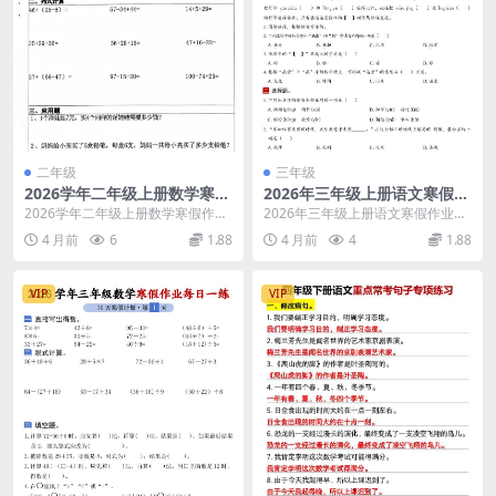
二年级
三年级
2026学年二年级上册数学寒假
2026年三年级上册语文寒假作
作业每日一练20天（28页高清
业每日一练30天电子档（42页
2026学年二年级上册数学寒假作业
2026年三年级上册语文寒假作业每
带答案）
高清空白版）
每日一练：20天强化提升计划 这份
日一练：30天科学复习方案 为了帮
4 月前
6
1.88
4 月前
4
1.88
专为小学二年...
助三年级学生...
VIP
VIP