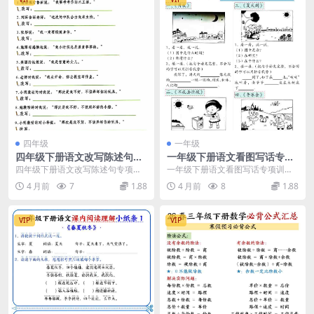
四年级
一年级
四年级下册语文改写陈述句专
一年级下册语文看图写话专项
项复习练习题：掌握句式变换
训练66篇：提升写作基础的同
四年级下册语文改写陈述句专项复
一年级下册语文看图写话专项训
技巧电子版
步练习素材
习资料 在四年级下册语文的学习
练：打好写作第一步 看图写话是一
4 月前
7
1.88
4 月前
8
1.88
中，句式变换是语言表...
年级语文学习中的重难...
VIP
VIP