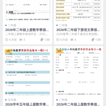
二年级
二年级
2026年二年级上册数学寒假作
2026年二年级下册语文寒假预
业每日一练（20天高效打卡电
习必背课文、古诗及默写专项
二年级上册数学寒假作业：20天每
2026春季二年级下册语文寒假预习
子版）
表（9页高清版）
日一练复习方案 步入快乐寒假，为
必备资料 为了让孩子在新学期开学
4 月前
3
1.88
4 月前
6
1.88
了防止知识遗忘，...
时更有信心，这...
VIP
VIP
五年级
二年级
2026学年五年级上册数学寒假
2026年二年级上册数学寒假作