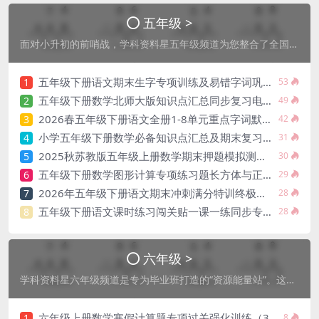
五年级 >
面对小升初的前哨战，学科资料星五年级频道为您整合了全国优质的教育资源。重点包含五年级数学分数方程专项、语文古诗词赏析、英语语法全解。我们汇集了各地区五上、五下期中期末考试真题，并针对重难点考点制作了体系化的复习导图与讲义。网站资料保持每日更新，确保师生能够第一时间获取具备强时效性的备考电子文档。
五年级下册语文期末生字专项训练及易错字词巩固电子版
1
53
五年级下册数学北师大版知识点汇总同步复习电子版资料
2
49
2026春五年级下册语文全册1-8单元重点字词默写专项同步练习提分电子版资料
3
42
小学五年级下册数学必备知识点汇总及期末复习大纲精华电子版
4
31
2025秋苏教版五年级上册数学期末押题模拟测试卷（全5套含答案25页电子版）
5
30
五年级下册数学图形计算专项练习题长方体与正方体表面积体积训练电子版
6
29
2026年五年级下册语文期末冲刺满分特训终极押题卷电子版（含考点梳理）
7
28
五年级下册语文课时练习闯关贴一课一练同步专项训练含答案电子版
8
28
六年级 >
学科资料星六年级频道是专为毕业班打造的“资源能量站”。这里汇聚了历年小升初真题、重点中学分班考试卷、小学阶段语数英全科知识点汇编。针对毕业季，我们特别推出了六年级升学模拟冲刺卷、核心考点突破方案及名师考前辅导课件。无论您是需要系统复习的同学，还是寻找高效练习素材的班主任，本站都能提供质量最优、针对性最强的升学资料下载。
六年级上册数学寒假计算题专项过关强化训练（30套电子版）
1
8