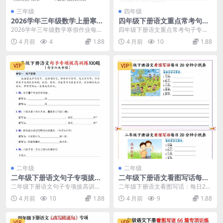
三年级
四年级
2026学年三年级数学上册寒假
四年级下册语文重点常考句子
作业每日一练30天复习预习电
专项练习：同步教材句式变换
2026学年三年级数学寒假作业每日
四年级下册语文重点常考句子专
子档（附答案60页）
与修辞运用强化训练
一练：30天复习与预习资料 面对即
项：提升语言综合运用能力 在四年
4 月前
4
1.88
4 月前
10
1.88
将到来的假期...
级下册语文的学习中，...
VIP
VIP
二年级
二年级
二年级下册语文句子专项拔高
二年级下册语文看图写话每日
训练：仿写、造句与扩句缩句
一练：20分钟高效写作专项训
二年级下册语文句子专项拔高训
二年级下册语文看图写话：每日20
专项练习题电子版
练小纸条
练：夯实语言基础 在二年级下册语
分钟夯实写作基础 对于小学低年级
4 月前
10
1.88
4 月前
9
1.88
文的学习中，句子是衔...
的孩子来说，看图...
VIP
VIP