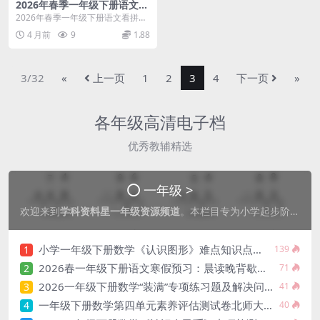
2026年春季一年级下册语文看
拼音写词语专项练习电子版分
2026年春季一年级下册语文看拼音
享
写词语，打牢生字基础必备 进入小
4 月前
9
1.88
学一年级下学期...
3/32
«
上一页
1
2
3
4
下一页
»
各年级高清电子档
优秀教辅精选
一年级 >
欢迎来到
学科资料星一年级资源频道
。本栏目专为小学起步阶段设计，涵盖
小学一年级下册数学《认识图形》难点知识点总结及图形拼组专项练习电子版
1
139
2026春一年级下册语文寒假预习：晨读晚背歇后语与谚语专项电子版资料
2
71
2026一年级下册数学“装满”专项练习题及解决问题专题训练电子版
3
41
一年级下册数学第四单元素养评估测试卷北师大版同步练习电子版
4
40