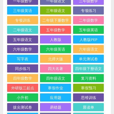
一年级数学
一年级语文
三年级数学
三年级英语
三年级语文
专项练习
专项训练
二年级下册数学
二年级数学
二年级语文
五年级数学
五年级英语
五年级语文
人教版
人教版PEP
六年级数学
六年级英语
六年级语文
写字表
北师大版
单元测试卷
同步练习
四大名著
四年级下册语文
四年级数学
四年级语文
复习资料
外研版三起点
寒假作业
寒假预习
小升初
应用题
思维训练
拔尖测试卷
易错题
晨读单