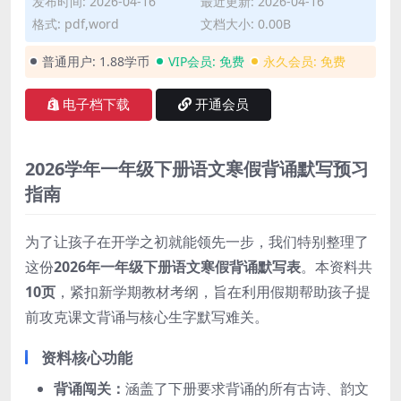
发布时间: 2026-04-16
最近更新: 2026-04-16
格式: pdf,word
文档大小: 0.00B
普通用户:
1.88学币
VIP会员:
免费
永久会员:
免费
电子档下载
开通会员
2026学年一年级下册语文寒假背诵默写预习
指南
为了让孩子在开学之初就能领先一步，我们特别整理了
这份
2026年一年级下册语文寒假背诵默写表
。本资料共
10页
，紧扣新学期教材考纲，旨在利用假期帮助孩子提
前攻克课文背诵与核心生字默写难关。
资料核心功能
背诵闯关：
涵盖了下册要求背诵的所有古诗、韵文