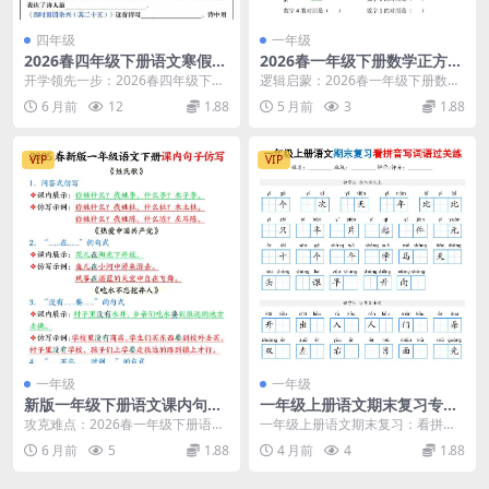
四年级
一年级
2026春四年级下册语文寒假预
2026春一年级下册数学正方体
习必背内容每日早读晚默同步
找对面专项练习空间观念同步
开学领先一步：2026春四年级下册
逻辑启蒙：2026春一年级下册数学
提分精华电子版
强化电子版
语文寒假预习必背内容每日早读晚
正方体找对面专项练习核心解析 各
6 月前
12
1.88
5 月前
3
1.88
默解析 大家好，...
位家长好，我是...
VIP
VIP
一年级
一年级
新版一年级下册语文课内句子
一年级上册语文期末复习专
仿写同步专项练习全册重点句
项：看拼音写词语过关练习题
攻克难点：2026春一年级下册语文
一年级上册语文期末复习：看拼音
式汇总电子版
（16页带答案版）
课内句子仿写专项解析 大家好，我
写词语专项过关练 期末考试临近，
6 月前
5
1.88
4 月前
4
1.88
是学科星。进入...
一年级上册语文的基...