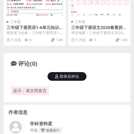
三年级
三年级
三年级下册英语1-6单元知识
三年级下册语文2026春看拼音
点汇总人教版PEP同步复习资
写词语同步专项练习识字表巩
期末复习必备：三年级下册英语1-6
夯实地基：三年级下册语文2026春
料
固资料
单元知识点人教版PEP精编 进入三
看拼音写词语专项练习 进入2026春
5 月前
6
1.88
5 月前
5
1.88
年级下学期，...
季学期，三...
评论(0)
登录后评论
提示：请文明发言
作者信息
学科资料星
等级
普通用户