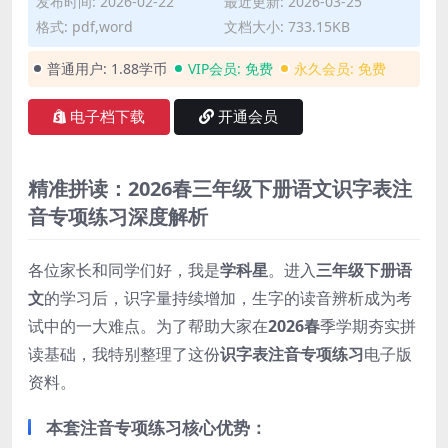
发布时间: 2026-02-22
最近更新: 2026-03-25
格式: pdf,word
文档大小: 733.15KB
普通用户:
1.88学币
VIP会员:
免费
永久会员:
免费
电子档下载
开通会员
精准拼读：2026春三年级下册语文识字表注
音专项练习深度解析
各位家长和同学们好，我是
学科星
。进入
三年级下册语
文
的学习后，识字量持续增加，生字的读音辨析成为考
试中的一大难点。为了帮助大家在
2026春
季学期夯实拼
读基础，我特别整理了这份
识字表注音专项练习
电子版
资料。
本套注音专项练习核心优势：