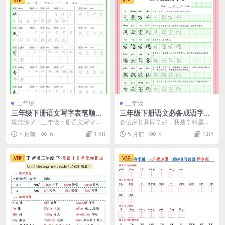
三年级
三年级
三年级下册语文写字表笔顺组
三年级下册语文必备成语字帖
词同步字帖电子版资料下载
同步练字专项强化电子版资料
规范练字：三年级下册语文写字表
各位家长和同学好，我是学科星。
笔顺组词字帖深度解析 进入三年级
在三年级下册语文的学习过程中，
5 月前
6
1.88
5 月前
5
1.88
下学期，生字的学习...
成语的积累与运用是提...
VIP
VIP