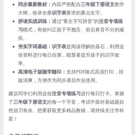
同步最新教材：
内容严密配合
三年级下册语文
教学
大纲，收录全册
识字表
要求的重点生字。
拼读实战训练：
通过“看生字写拼音”的
注音专项练
习
模式，有效纠正孩子平翘舌、前后鼻音不分的顽
疾。
夯实字词基础：
识字表
是阅读理解的基石，利用这
份资料进行每日自测，能显著提升孩子的识字效
率。
高清电子版随学随印：
支持PDF格式高清打印，排
版清爽，方便作为同步课后作业使用。
建议同学们利用这份
注音专项练习
进行每日打卡。掌握
了
三年级下册语文
的每一个字音，考试中面对基础题自
然游刃有余。想要获取更多精品教辅，请持续关注学科
星！