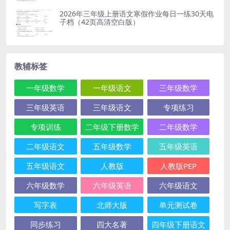
2026年三年级上册语文寒假作业每日一练30天电
子档（42页高清空白版）
教辅标签
一年级数学
一年级语文
三年级数学
三年级英语
三年级语文
专项练习
专项训练
二年级下册数学
二年级数学
二年级语文
五年级数学
五年级英语
五年级语文
人教版
人教版PEP
六年级数学
六年级英语
六年级语文
写字表
北师大版
单元测试卷
同步练习
四大名著
四年级下册语文