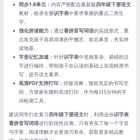
同步1-8单元：
内容严密配合最新版
四年级下册语文
教材，收录全册
识字表
中要求掌握的重点二类生
字。
强化拼读能力：
通过
看拼音写词语
的实战形式，重
点攻克孩子容易混淆的平翘舌、前后鼻音，夯实拼
读地基。
字形记忆加速：
针对
识字表
中笔画复杂、易错的汉
字进行编排，帮助孩子在认读的基础上实现精准书
写，提升语文素养。
高清PDF支持打印：
排版清爽，预留充足的书写空
间，方便家长随时高清打印，作为每日5分钟的字
词检测工具。
建议同学们在复习
四年级下册语文
时，利用这份
识字表
看拼音写词语
进行阶段性自测。只有夯实了每一个字音
与字形，阅读理解才会更游刃有余。获取更多精品教