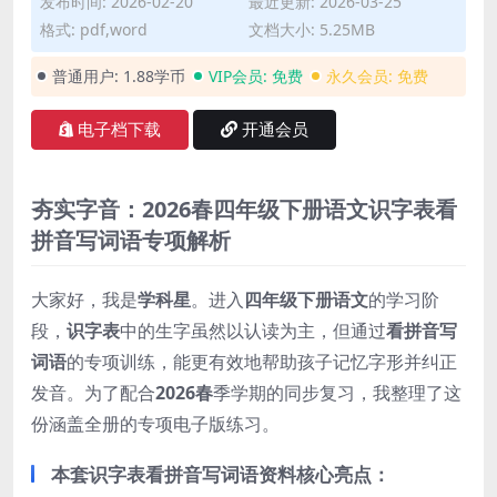
发布时间: 2026-02-20
最近更新: 2026-03-25
格式: pdf,word
文档大小: 5.25MB
普通用户:
1.88学币
VIP会员:
免费
永久会员:
免费
电子档下载
开通会员
夯实字音：2026春四年级下册语文识字表看
拼音写词语专项解析
大家好，我是
学科星
。进入
四年级下册语文
的学习阶
段，
识字表
中的生字虽然以认读为主，但通过
看拼音写
词语
的专项训练，能更有效地帮助孩子记忆字形并纠正
发音。为了配合
2026春
季学期的同步复习，我整理了这
份涵盖全册的专项电子版练习。
本套识字表看拼音写词语资料核心亮点：