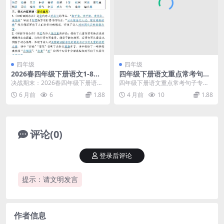
四年级
四年级
2026春四年级下册语文1-8单
四年级下册语文重点常考句子
元期末专项考点梳理同步考点
专项练习：同步教材句式变换
决战期末：2026春四年级下册语文
四年级下册语文重点常考句子专
汇总电子版资料
与修辞运用强化训练
1-8单元期末专项考点梳理深度解析
项：提升语言综合运用能力 在四年
6 月前
6
1.88
4 月前
10
1.88
大家好，我...
级下册语文的学习中，...
评论(0)
登录后评论
提示：请文明发言
作者信息