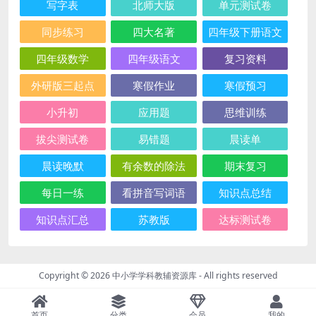
写字表
北师大版
单元测试卷
同步练习
四大名著
四年级下册语文
四年级数学
四年级语文
复习资料
外研版三起点
寒假作业
寒假预习
小升初
应用题
思维训练
拔尖测试卷
易错题
晨读单
晨读晚默
有余数的除法
期末复习
每日一练
看拼音写词语
知识点总结
知识点汇总
苏教版
达标测试卷
Copyright © 2026
中小学学科教辅资源库
- All rights reserved
首页
分类
会员
我的