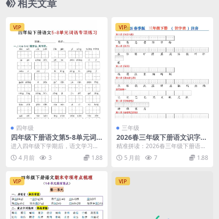
相关文章
VIP
VIP
四年级
三年级
四年级下册语文第5-8单元词
2026春三年级下册语文识字表
语专项练习题电子版
看生字写拼音注音专项练习同
进入四年级下学期后，语文学习的
精准拼读：2026春三年级下册语文
步电子版资料
深度明显增加，尤其是第5至第8单
识字表注音专项练习深度解析 各位
4 月前
3
1.88
5 月前
7
1.88
元涵盖了大量重点生...
家长和同学们好...
VIP
VIP