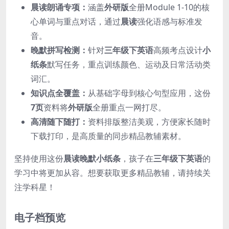
晨读朗诵专项：
涵盖
外研版
全册Module 1-10的核
心单词与重点对话，通过
晨读
强化语感与标准发
音。
晚默拼写检测：
针对
三年级下英语
高频考点设计
小
纸条
默写任务，重点训练颜色、运动及日常活动类
词汇。
知识点全覆盖：
从基础字母到核心句型应用，这份
7页
资料将
外研版
全册重点一网打尽。
高清随下随打：
资料排版整洁美观，方便家长随时
下载打印，是高质量的同步精品教辅素材。
坚持使用这份
晨读晚默小纸条
，孩子在
三年级下英语
的
学习中将更加从容。想要获取更多精品教辅，请持续关
注学科星！
电子档预览