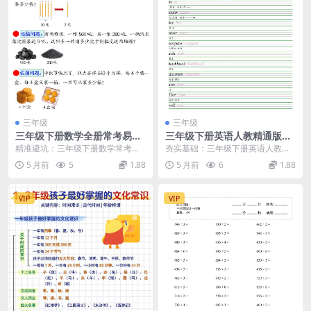
三年级
三年级
三年级下册数学全册常考易错
三年级下册英语人教精通版手
思维应用题专项强化练习电子
写体字帖同步练字电子版资料
精准避坑：三年级下册数学常考易
夯实基础：三年级下册英语人教精
版资料
下载
错思维应用题专项解析 大家好，我
通版手写体字帖详解 在三年级下册
5 月前
5
1.88
5 月前
6
1.88
是学科星。进入三年...
英语的学习中，一手...
VIP
VIP