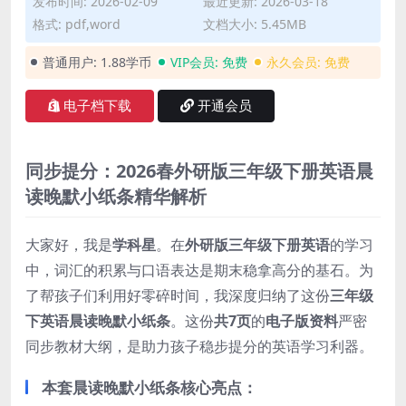
发布时间: 2026-02-09
最近更新: 2026-03-18
格式: pdf,word
文档大小: 5.45MB
普通用户:
1.88学币
VIP会员:
免费
永久会员:
免费
电子档下载
开通会员
同步提分：2026春外研版三年级下册英语晨
读晚默小纸条精华解析
大家好，我是
学科星
。在
外研版三年级下册英语
的学习
中，词汇的积累与口语表达是期末稳拿高分的基石。为
了帮孩子们利用好零碎时间，我深度归纳了这份
三年级
下英语晨读晚默小纸条
。这份
共7页
的
电子版资料
严密
同步教材大纲，是助力孩子稳步提分的英语学习利器。
本套晨读晚默小纸条核心亮点：