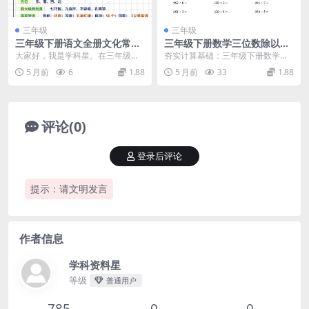
三年级
三年级
三年级下册语文全册文化常识
三年级下册数学三位数除以一
归纳汇总同步复习电子版资料
位数专项练习同步计算强化训
大家好，我是学科星。在三年级下
夯实计算基础：三年级下册数学三
练电子版
册语文的学习中，除了基础字词，
位数除以一位数专项练习推荐 进入
5 月前
6
1.88
5 月前
33
1.88
文化常识的积累也是提...
三年级下册，数学计...
评论(0)
登录后评论
提示：请文明发言
作者信息
学科资料星
等级
普通用户
785
0
0