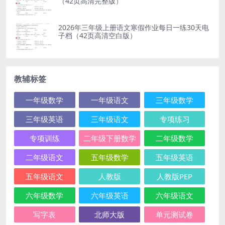
（42页高清完整版）
2026年三年级上册语文寒假作业每日一练30天电
子档（42页高清空白版）
教辅标签
一年级数学
一年级语文
三年级数学
三年级英语
三年级语文
专项练习
专项训练
二年级下册数学
二年级数学
二年级语文
五年级数学
五年级英语
五年级语文
人教版
人教版PEP
六年级数学
六年级英语
六年级语文
写字表
北师大版
单元测试卷