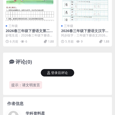
三年级
三年级
2026春三年级下册语文第二单
2026春三年级下册语文汉字规
元习作《放风筝》作文练笔同
范书写字帖每日一练32页同步
妙笔生花：2026春三年级下册语文
同步练字：三年级下册语文2026春
步指导提分电子版资料
练习电子版
习作《放风筝》练笔深度指导 大家
汉字规范书写字帖每日一练详解 进
6 月前
6
1.88
5 月前
9
1.88
好，我是学科星...
入三年级下册语...
评论(0)
登录后评论
提示：请文明发言
作者信息
学科资料星