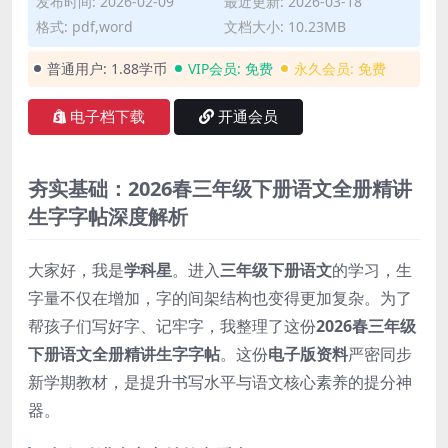
发布时间: 2026-02-09
最近更新: 2026-03-18
格式: pdf,word
文档大小: 10.23MB
普通用户:
1.88学币
VIP会员:
免费
永久会员:
免费
电子档下载
开通会员
夯实基础：2026春三年级下册语文全册精讲
生字字帖深度解析
大家好，我是
学科星
。进入
三年级下册语文
的学习，生
字量不仅在增加，字的间架结构也变得更加复杂。为了
帮孩子们写好字、记牢字，我整理了这份
2026春三年级
下册语文全册精讲生字字帖
。这份
电子版资料
严密同步
新学期教材，是提升书写水平与语文核心素养的提分神
器。