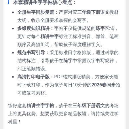
本套精讲生字字帖核心看点：
全册生字同步复盖：
严密对应
三年级下册语文
教材
大纲，收录全册要求掌握的会写字。
多维度知识精讲：
字帖不仅提供规范的
练字
区域，
更针对每个
精讲生字
标注了标准拼音、部首、笔画
顺序及高频组词，帮助孩子深度理解字义。
规范书写引导：
采用标准田字格排版，通过科学的
结构标注，引导孩子在
练字
中掌握汉字书写规律，
纠正笔顺错误。
高清打印电子版：
PDF格式排版精美，方便家长随
时下载打印，作为孩子每日10分钟的
2026春
同步预
习或复习素材。
练好这套
精讲生字字帖
，孩子在
三年级下册语文
的考场
上将更具优势。想要获取更多精品教辅，请持续关注学
科星！