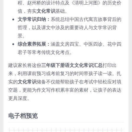
程、赵州桥的设计特点及《清明上河图》的历史价
值，夯实
文化常识
基础。
文学常识归纳：
系统总结中国古代寓言故事背后的
哲理，以及课文中涉及的重要诗人与文学常识背
景。
综合素养拓展：
涵盖文房四宝、中医四诊、花中四
君子等常考传统文化考点。
建议家长将这份
三年级下册语文文化常识汇总
打印出
来，利用课前预习或考前复习的时间带孩子读一读。扎
实的
文化常识
储备不仅能帮助孩子在考试中轻松应对填
空题，更能为作文写作积累丰富的素材，让孩子的表达
更具深度。
电子档预览