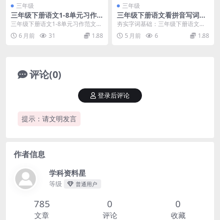
三年级
三年级
三年级下册语文1-8单元习作
三年级下册语文看拼音写词语
范文24篇精选（同步课本满分
1-8单元同步专项练习电子版
三年级下册语文1-8单元习作范文集
夯实字词基础：三年级下册语文看
作文指导）
资料
锦 进入三年级下学期，习作开始从
拼音写词语1-8单元专项练推荐 步
6 月前
31
1.88
5 月前
6
1.88
简单的看图写话...
入三年级下册语文...
评论(0)
登录后评论
提示：请文明发言
作者信息
学科资料星
等级
普通用户
785
0
0
文章
评论
收藏