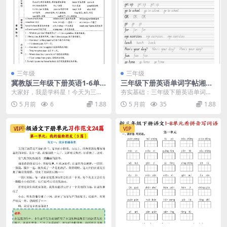
三年级
三年级
冀教版三年级下册英语1-6单
三年级下册英语单词字帖湘鲁
元考点知识清单：全册课本精
版26春同步练字电子版资料下
大家好，我是学科星！今天为三年
夯实基础：三年级下册英语单词字
华汇总与期末复习指南
载
级的同学们分享一份硬核备考资料
帖湘鲁版26春同步练字资料 进入20
5 月前
6
1.88
5 月前
35
1.88
——冀教版三年级下册...
26年春季学期...
VIP
VIP