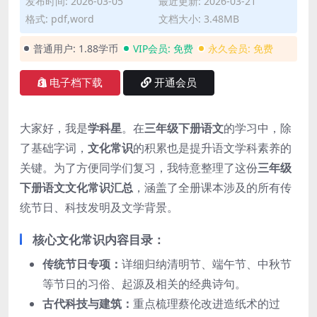
发布时间: 2026-03-05
最近更新: 2026-03-21
格式: pdf,word
文档大小: 3.48MB
普通用户:
1.88学币
VIP会员:
免费
永久会员:
免费
电子档下载
开通会员
大家好，我是
学科星
。在
三年级下册语文
的学习中，除
了基础字词，
文化常识
的积累也是提升语文学科素养的
关键。为了方便同学们复习，我特意整理了这份
三年级
下册语文文化常识汇总
，涵盖了全册课本涉及的所有传
统节日、科技发明及文学背景。
核心文化常识内容目录：
传统节日专项：
详细归纳清明节、端午节、中秋节
等节日的习俗、起源及相关的经典诗句。
古代科技与建筑：
重点梳理蔡伦改进造纸术的过