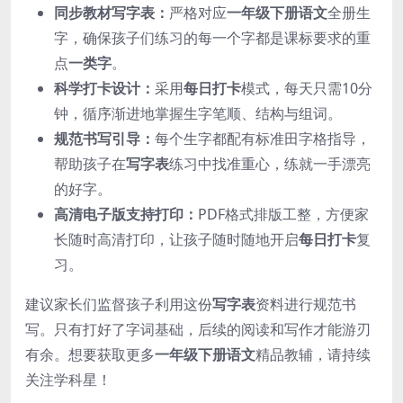
同步教材写字表：
严格对应
一年级下册语文
全册生
字，确保孩子们练习的每一个字都是课标要求的重
点
一类字
。
科学打卡设计：
采用
每日打卡
模式，每天只需10分
钟，循序渐进地掌握生字笔顺、结构与组词。
规范书写引导：
每个生字都配有标准田字格指导，
帮助孩子在
写字表
练习中找准重心，练就一手漂亮
的好字。
高清电子版支持打印：
PDF格式排版工整，方便家
长随时高清打印，让孩子随时随地开启
每日打卡
复
习。
建议家长们监督孩子利用这份
写字表
资料进行规范书
写。只有打好了字词基础，后续的阅读和写作才能游刃
有余。想要获取更多
一年级下册语文
精品教辅，请持续
关注学科星！