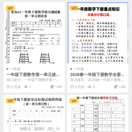
VIP
VIP
一年级
一年级
一年级下册数学第一单元拔尖
2026春一年级下册数学全册重
测试卷青岛63版同步提分专项
点知识汇总与核心考点专项复
核心提分：一年级下册数学第一单
攻克难关：2026春一年级下册数学
练习电子版
习资料
元拔尖测试卷青岛63版同步练习 进
全册重点知识汇总解析 大家好，我
5 月前
7
1.88
6 月前
6
1.88
入一年级下学期，...
是学科星。进入...
VIP
VIP