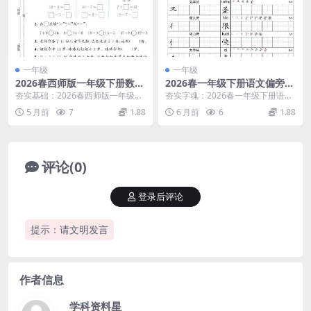
一年级
一年级
2026春西师版一年级下册数学
2026春一年级下册语文偏旁部
第一单元达标测试卷100以内
首专项练习同步字帖全册电子
夯实基础：2026春西师版一年级下
夯实字魂：2026春一年级下册语文
的数专项练习电子版
版下载
册数学第一单元达标测试卷深度解
偏旁练习字帖核心解析 大家好，我
5 月前
7
1.88
6 月前
6
1.88
析 大家好，我是...
是学科星。在一...
评论(0)
登录后评论
提示：请文明发言
作者信息
学科资料星