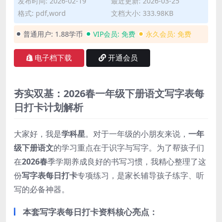
发布时间: 2026-02-19
最近更新: 2026-03-25
格式: pdf,word
文档大小: 333.98KB
普通用户:
1.88学币
VIP会员:
免费
永久会员:
免费
电子档下载
开通会员
夯实双基：2026春一年级下册语文写字表每
日打卡计划解析
大家好，我是
学科星
。对于一年级的小朋友来说，
一年
级下册语文
的学习重点在于识字与写字。为了帮孩子们
在
2026春
季学期养成良好的书写习惯，我精心整理了这
份
写字表每日打卡
专项练习，是家长辅导孩子练字、听
写的必备神器。
本套写字表每日打卡资料核心亮点：