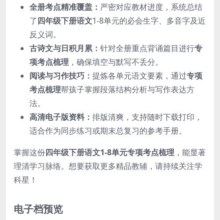
全册考点精准覆盖：
严密对应教材进度，系统总结
了
四年级下册语文
1-8单元的必会生字、多音字及近
反义词。
古诗文与日积月累：
针对全册重点背诵篇目进行
专
项考点梳理
，确保填空与默写不丢分。
阅读与习作技巧：
提炼各单元语文要素，通过
专项
考点梳理
帮孩子掌握段落结构分析与写作表达方
法。
高清电子版资料：
排版清爽，支持随时下载打印，
适合作为同步练习或期末总复习的参考手册。
掌握这份
四年级下册语文1-8单元专项考点梳理
，能显著
理清学习脉络。想要获取更多精品教辅，请持续关注学
科星！
电子档预览