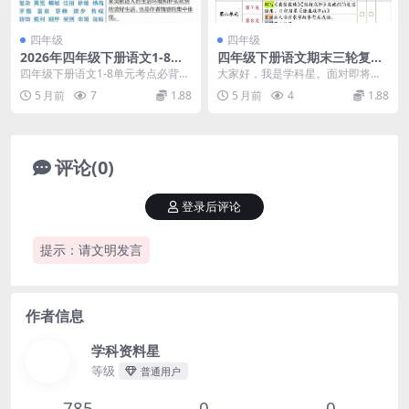
四年级
四年级
2026年四年级下册语文1-8单
四年级下册语文期末三轮复习
元考点必背：全册核心知识点
法闯关表：全册考点提分与高
四年级下册语文1-8单元考点必背，
大家好，我是学科星。面对即将到
汇总电子版
效打卡清单
期末提分全靠它 步入四年级下学
来的考试，很多家长和同学都在寻
5 月前
7
1.88
5 月前
4
1.88
期，语文的学习量...
找科学的复习节奏。今...
评论(0)
登录后评论
提示：请文明发言
作者信息
学科资料星
等级
普通用户
785
0
0