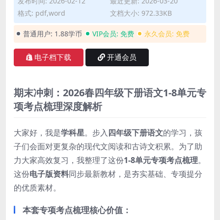
发布时间: 2026-02-12
最近更新: 2026-03-20
格式: pdf,word
文档大小: 972.33KB
普通用户:
1.88学币
VIP会员:
免费
永久会员:
免费
电子档下载
开通会员
期末冲刺：2026春四年级下册语文1-8单元专
项考点梳理深度解析
大家好，我是
学科星
。步入
四年级下册语文
的学习，孩
子们会面对更复杂的现代文阅读和古诗文积累。为了助
力大家高效复习，我整理了这份
1-8单元专项考点梳理
。
这份
电子版资料
同步最新教材，是夯实基础、专项提分
的优质素材。
本套专项考点梳理核心价值：