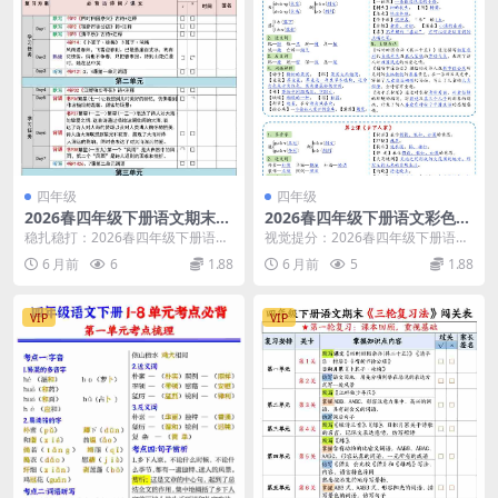
四年级
四年级
2026春四年级下册语文期末复
2026春四年级下册语文彩色一
习重点知识清单同步冲刺精华
课一贴全册课课贴同步重点考
稳扎稳打：2026春四年级下册语文
视觉提分：2026春四年级下册语文
电子版
点14页电子版资料
期末复习重点知识清单深度解析 大
彩色一课一贴全册课课贴核心解析
6 月前
6
1.88
6 月前
5
1.88
家好，我是学科...
大家好，我是学...
VIP
VIP