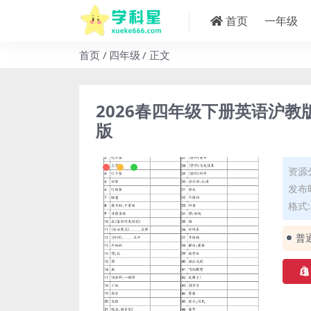
首页
一年级
首页
四年级
正文
2026春四年级下册英语沪教
版
资源
发布时
格式: 
普