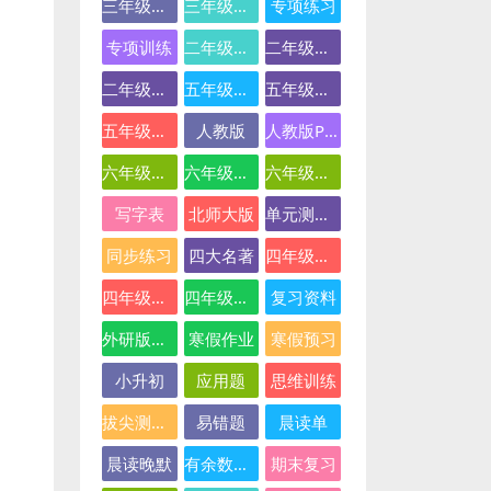
三年级英语
三年级语文
专项练习
专项训练
二年级下册数学
二年级数学
二年级语文
五年级数学
五年级英语
五年级语文
人教版
人教版PEP
六年级数学
六年级英语
六年级语文
写字表
北师大版
单元测试卷
同步练习
四大名著
四年级下册语文
四年级数学
四年级语文
复习资料
外研版三起点
寒假作业
寒假预习
小升初
应用题
思维训练
拔尖测试卷
易错题
晨读单
晨读晚默
有余数的除法
期末复习