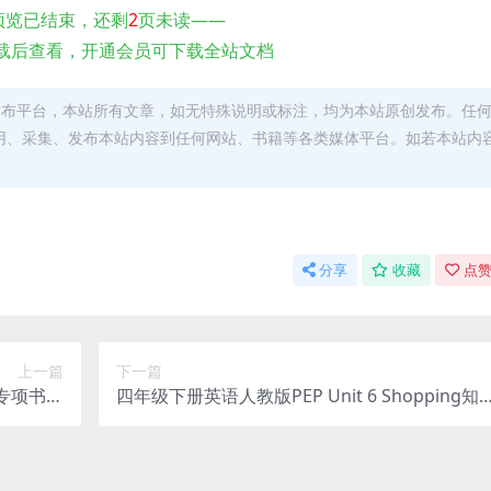
预览已结束，还剩
2
页未读——
载后查看，开通会员可下载全站文档
发布平台，本站所有文章，如无特殊说明或标注，均为本站原创发布。任
用、采集、发布本站内容到任何网站、书籍等各类媒体平台。如若本站内
。
分享
收藏
点赞
上一篇
下一篇
专项书写
四年级下册英语人教版PEP Unit 6 Shopping知
子版资料
识点梳理与单词句子默写单