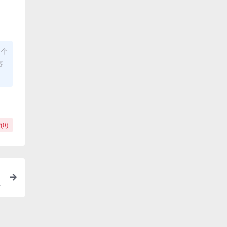
何个
容
(
0
)