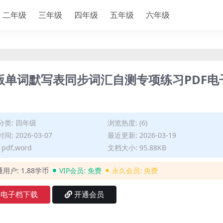
二年级
三年级
四年级
五年级
六年级
版单词默写表同步词汇自测专项练习PDF电
分类:
四年级
浏览热度: (6)
间: 2026-03-07
最近更新: 2026-03-19
pdf,word
文档大小: 95.88KB
通用户:
1.88学币
VIP会员:
免费
永久会员:
免费
电子档下载
开通会员