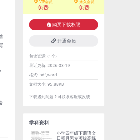
VIP会员
永久会员
免费
免费
购买下载权限
整
开通会员
写
包含资源:
(1个)
最近更新:
2026-03-19
，
格式:
pdf,word
文档大小:
95.88KB
下载遇到问题？可联系客服或反馈
发
学科资料
小学四年级下册语文
日积月累专项拔高练