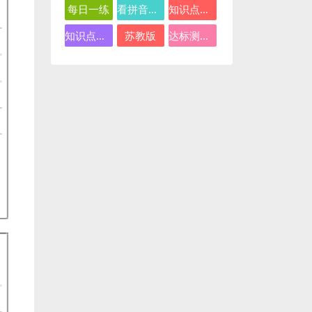
每日一练
看拼音写词语
知识点总结
知识点汇总
苏教版
达标测试卷