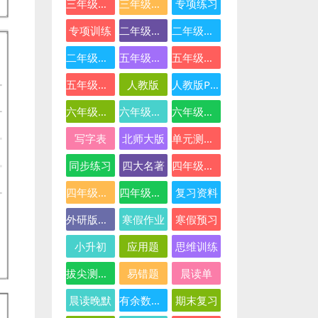
三年级英语
三年级语文
专项练习
专项训练
二年级下册数学
二年级数学
二年级语文
五年级数学
五年级英语
五年级语文
人教版
人教版PEP
六年级数学
六年级英语
六年级语文
写字表
北师大版
单元测试卷
同步练习
四大名著
四年级下册语文
四年级数学
四年级语文
复习资料
外研版三起点
寒假作业
寒假预习
小升初
应用题
思维训练
拔尖测试卷
易错题
晨读单
晨读晚默
有余数的除法
期末复习