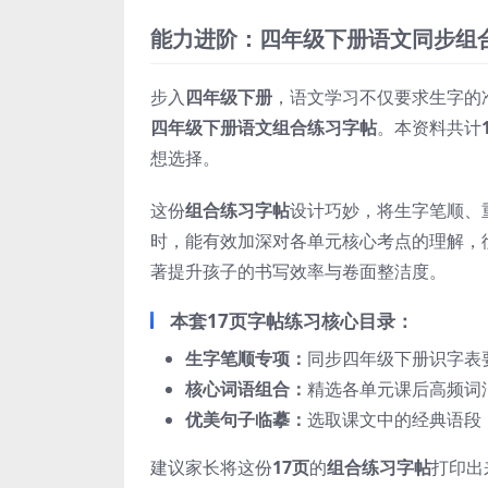
能力进阶：四年级下册语文同步组合
步入
四年级下册
，语文学习不仅要求生字的
四年级下册语文组合练习字帖
。本资料共计
想选择。
这份
组合练习字帖
设计巧妙，将生字笔顺、
时，能有效加深对各单元核心考点的理解，
著提升孩子的书写效率与卷面整洁度。
本套17页字帖练习核心目录：
生字笔顺专项：
同步四年级下册识字表
核心词语组合：
精选各单元课后高频词
优美句子临摹：
选取课文中的经典语段
建议家长将这份
17页
的
组合练习字帖
打印出