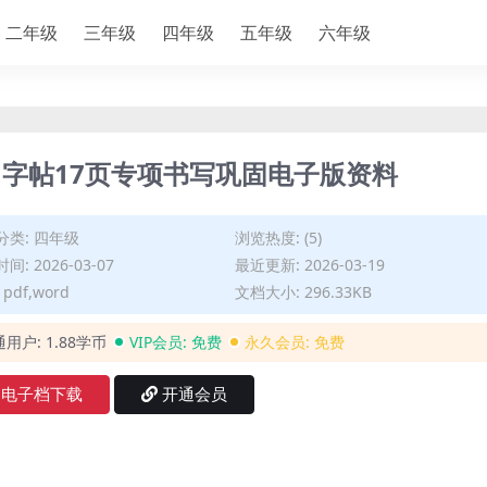
二年级
三年级
四年级
五年级
六年级
字帖17页专项书写巩固电子版资料
分类:
四年级
浏览热度: (5)
间: 2026-03-07
最近更新: 2026-03-19
pdf,word
文档大小: 296.33KB
通用户:
1.88学币
VIP会员:
免费
永久会员:
免费
电子档下载
开通会员