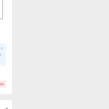
何个
容
(
0
)