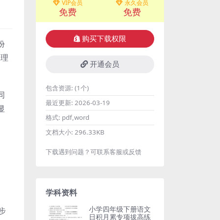
VIP会员
永久会员
免费
免费
购买下载权限
份
的理
开通会员
包含资源:
(1个)
同
最近更新:
2026-03-19
显
格式:
pdf,word
文档大小:
296.33KB
下载遇到问题？可联系客服或反馈
学科资料
小学四年级下册语文
步
日积月累专项拔高练