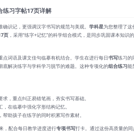
练习字帖17页详解
准确识记，更强调汉字书写的规范与美观。
学科星
为您整理了这
17页
，采用“练字+记忆”的科学组合模式，是同步巩固课本知识
重点词语及课文佳句临摹有机结合。学生在进行每日
书写
练习的
彻底解决练字与学科学习脱节的难题。这种专项化的
组合练习
能
要求，重点纠正易错笔画，夯实书写基础。
汇，在临摹中强化字形结构记忆。
，帮助孩子在练字的同时积累写作素材。
来，配合每日教学进度进行
专项书写
打卡。通过这份高质量的同