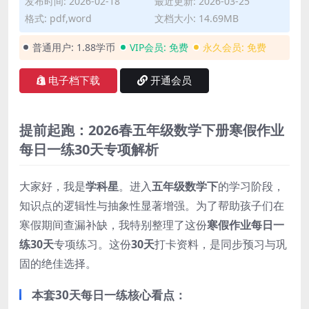
发布时间: 2026-02-18
最近更新: 2026-03-25
格式: pdf,word
文档大小: 14.69MB
普通用户:
1.88学币
VIP会员:
免费
永久会员:
免费
电子档下载
开通会员
提前起跑：2026春五年级数学下册寒假作业
每日一练30天专项解析
大家好，我是
学科星
。进入
五年级数学下
的学习阶段，
知识点的逻辑性与抽象性显著增强。为了帮助孩子们在
寒假期间查漏补缺，我特别整理了这份
寒假作业每日一
练30天
专项练习。这份
30天
打卡资料，是同步预习与巩
固的绝佳选择。
本套30天每日一练核心看点：