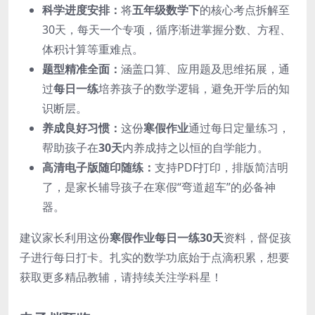
科学进度安排：
将
五年级数学下
的核心考点拆解至
30天，每天一个专项，循序渐进掌握分数、方程、
体积计算等重难点。
题型精准全面：
涵盖口算、应用题及思维拓展，通
过
每日一练
培养孩子的数学逻辑，避免开学后的知
识断层。
养成良好习惯：
这份
寒假作业
通过每日定量练习，
帮助孩子在
30天
内养成持之以恒的自学能力。
高清电子版随印随练：
支持PDF打印，排版简洁明
了，是家长辅导孩子在寒假“弯道超车”的必备神
器。
建议家长利用这份
寒假作业每日一练30天
资料，督促孩
子进行每日打卡。扎实的数学功底始于点滴积累，想要
获取更多精品教辅，请持续关注学科星！