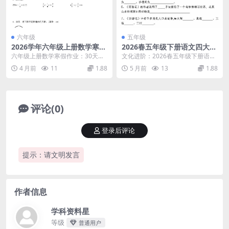
六年级
五年级
2026学年六年级上册数学寒假
2026春五年级下册语文四大名
作业每日一练（高清电子版打
著常考练习题及文学常识专项
六年级上册数学寒假作业：30天每
文化进阶：2026春五年级下册语文
卡练习）
检测电子版资料
日一练高效复习方案 六年级上学期
四大名著常考练习题深度解析 大家
4 月前
11
1.88
5 月前
13
1.88
是小升初衔接的关...
好，我是学科星...
评论(0)
登录后评论
提示：请文明发言
作者信息
学科资料星
等级
普通用户