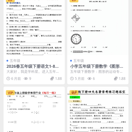
五年级
五年级
2026春五年级下册语文1-8单
小学五年级下册数学《图形的
元常考重点内容填空专项复习
运动》专项练习题及旋转平移
大家好，我是学科星。进入五年级
五年级下册数学：图形的运动专项
电子版资料
知识点强化训练电子版
下册语文的学习中后期，面对全册
突破与练习推荐 各位家长和同学，
6 月前
9
1.88
5 月前
6
1.88
密集的知识点，如何实...
学科星今日为您推荐...
VIP
VIP