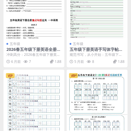
五年级
五年级
2026春五年级下册英语全册重
五年级下册英语手写体字帖人
点句型过关专项强化提分电子
教精通版电子版同步练字资料
冲刺高分：2026春五年级下册英语
规范书写，从小开始：五年级下册
版资料
全册重点句型过关专项深度解析 大
英语手写体字帖推荐 在小学英语学
6 月前
7
1.88
5 月前
8
1.88
家好，我是学科...
习中，一手规范、美...
VIP
VIP