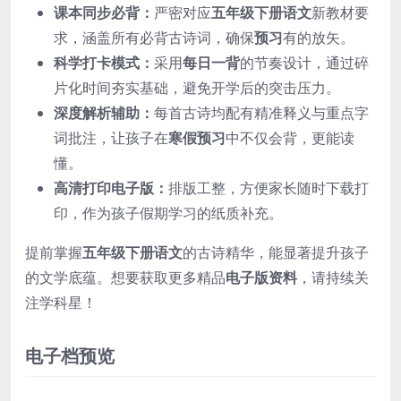
课本同步必背：
严密对应
五年级下册语文
新教材要
求，涵盖所有必背古诗词，确保
预习
有的放矢。
科学打卡模式：
采用
每日一背
的节奏设计，通过碎
片化时间夯实基础，避免开学后的突击压力。
深度解析辅助：
每首古诗均配有精准释义与重点字
词批注，让孩子在
寒假预习
中不仅会背，更能读
懂。
高清打印电子版：
排版工整，方便家长随时下载打
印，作为孩子假期学习的纸质补充。
提前掌握
五年级下册语文
的古诗精华，能显著提升孩子
的文学底蕴。想要获取更多精品
电子版资料
，请持续关
注学科星！
电子档预览