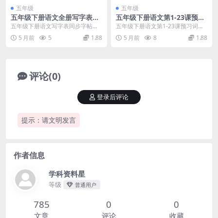
五年级
五年级
五年级下册语文全册写字表同
五年级下册语文第1-23课预习
步字帖练习（第7套）高清电
词语默写单及重点生字词巩固
五年级下册语文写字表同步字帖内
五年级下册语文第1-23课预习词语
子版
电子版
容预览 进入小学高年级，规范的汉
默写单资料推荐 各位家长和同学们
5 月前
5
1.88
5 月前
8
1.88
字书写不仅关乎卷面...
好，我是学科星...
评论(0)
登录后评论
提示：请文明发言
作者信息
学科资料星
等级
普通用户
785
0
0
文章
评论
收藏