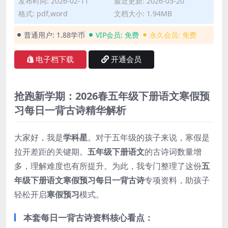
发布时间: 2026-02-11
最近更新: 2026-03-20
格式: pdf,word
文档大小: 1.94MB
普通用户:
1.88学币
VIP会员:
免费
永久会员:
免费
电子档下载
开通会员
抢跑新学期：2026春五年级下册语文寒假预
习每日一背古诗精华解析
大家好，我是
学科星
。对于五年级的孩子来说，寒假是
拉开差距的关键期。
五年级下册语文
的古诗词数量增
多，理解难度也有所提升。为此，我专门整理了这份
五
年级下册语文寒假预习每日一背古诗
专项资料，助孩子
轻松开启
寒假预习
模式。
本套每日一背古诗资料核心看点：