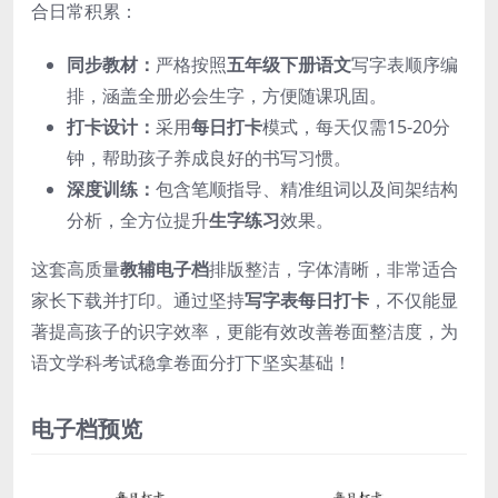
合日常积累：
同步教材：
严格按照
五年级下册语文
写字表顺序编
排，涵盖全册必会生字，方便随课巩固。
打卡设计：
采用
每日打卡
模式，每天仅需15-20分
钟，帮助孩子养成良好的书写习惯。
深度训练：
包含笔顺指导、精准组词以及间架结构
分析，全方位提升
生字练习
效果。
这套高质量
教辅电子档
排版整洁，字体清晰，非常适合
家长下载并打印。通过坚持
写字表每日打卡
，不仅能显
著提高孩子的识字效率，更能有效改善卷面整洁度，为
语文学科考试稳拿卷面分打下坚实基础！
电子档预览