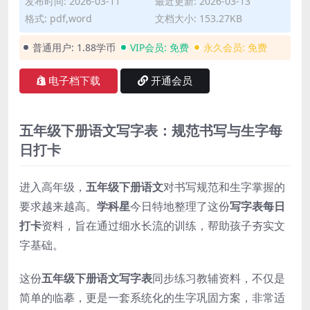
发布时间: 2026-03-11
最近更新: 2026-03-13
格式: pdf,word
文档大小: 153.27KB
普通用户:
1.88学币
VIP会员:
免费
永久会员:
免费
电子档下载
开通会员
五年级下册语文写字表：规范书写与生字每
日打卡
进入高年级，
五年级下册语文
对书写规范和生字掌握的
要求越来越高。
学科星
今日特地整理了这份
写字表每日
打卡
资料，旨在通过细水长流的训练，帮助孩子夯实文
字基础。
这份
五年级下册语文写字表
同步练习教辅资料，不仅是
简单的临摹，更是一套系统化的生字巩固方案，非常适