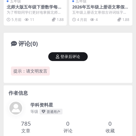
五年级
五年级
北师大版五年级下册数学每日
2026年五年级上册语文寒假练
一练重点知识同步练习电子版
字字帖：古诗词专项临摹练字
为了帮助同学们更好地掌握北师大
五年级上册语文寒假古诗词练字方
表电子版
版五年级下册数学的核心考点，我
案 进入高年级阶段，书写的端正与
5 月前
11
1.88
4 月前
4
1.88
们整理了这份《每日一...
规范直接影响到语文...
评论(0)
登录后评论
提示：请文明发言
作者信息
学科资料星
等级
普通用户
785
0
0
文章
评论
收藏