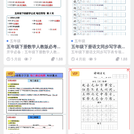
五年级
五年级
五年级下册数学人教版必考重
五年级下册语文同步写字表字
点公式汇总与每日默写小纸条
帖第2套（共15页高清电子
开学必备：五年级下册数学人教版
五年级下册语文同步写字表专项练
同步资料
版）
必考重点公式与默写小纸条详解 新
字字帖 进入高年级，规范书写不仅
5 月前
7
1.88
4 月前
9
1.88
学期伊始，五年级下...
影响语文成绩，更是...
VIP
VIP