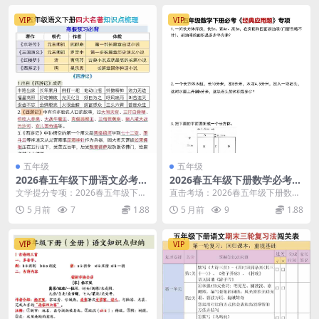
VIP
VIP
五年级
五年级
2026春五年级下册语文必考四
2026春五年级下册数学必考经
大名著知识点梳理全汇总同步
典应用题专项提分强化练习电
文学提分专项：2026春五年级下册
直击考场：2026春五年级下册数学
电子版资料
子版下载
语文必考四大名著知识点梳理深度
必考经典应用题专项解析 各位家长
5 月前
7
1.88
5 月前
9
1.88
解析 大家好，我...
好，我是学科星...
VIP
VIP