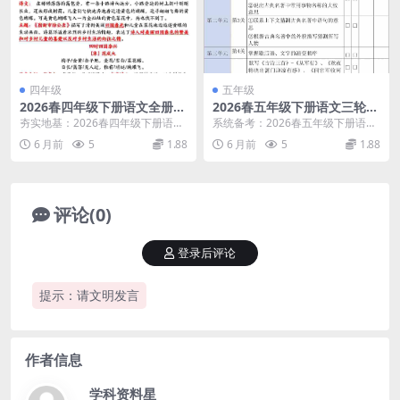
四年级
五年级
2026春四年级下册语文全册知
2026春五年级下册语文三轮复
识点归纳同步复习提分电子版
习法专项提分指南同步电子版
夯实地基：2026春四年级下册语文
系统备考：2026春五年级下册语文
资料
资料
全册知识点归纳精华解析 大家好，
三轮复习法核心解析 大家好，我是
6 月前
5
1.88
6 月前
5
1.88
我是学科星。进...
学科星。临近期...
评论(0)
登录后评论
提示：请文明发言
作者信息
学科资料星