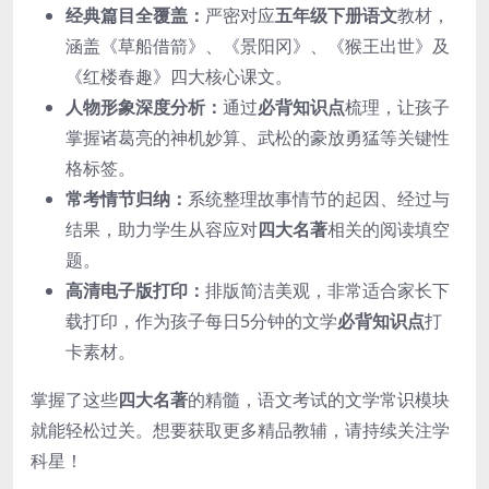
经典篇目全覆盖：
严密对应
五年级下册语文
教材，
涵盖《草船借箭》、《景阳冈》、《猴王出世》及
《红楼春趣》四大核心课文。
人物形象深度分析：
通过
必背知识点
梳理，让孩子
掌握诸葛亮的神机妙算、武松的豪放勇猛等关键性
格标签。
常考情节归纳：
系统整理故事情节的起因、经过与
结果，助力学生从容应对
四大名著
相关的阅读填空
题。
高清电子版打印：
排版简洁美观，非常适合家长下
载打印，作为孩子每日5分钟的文学
必背知识点
打
卡素材。
掌握了这些
四大名著
的精髓，语文考试的文学常识模块
就能轻松过关。想要获取更多精品教辅，请持续关注学
科星！