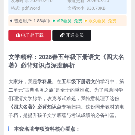
发布时间: 2026-02-10
最近更新: 2026-03-20
格式: pdf,word
文档大小: 930.70KB
普通用户:
1.88学币
VIP会员:
免费
永久会员:
免费
电子档下载
开通会员
文学精粹：2026春五年级下册语文《四大名
著》必背知识点深度解析
大家好，我是
学科星
。在
五年级下册语文
的学习中，第
二单元“古典名著之旅”是全册的重难点。为了帮助同学
们理清文学脉络，攻克考试难题，我特意梳理了这份
《四大名著》必背知识点
专项归纳。这份同步教材的电
子档，是提升孩子文学底蕴与考试成绩的必备神器。
本套名著专项资料核心看点：